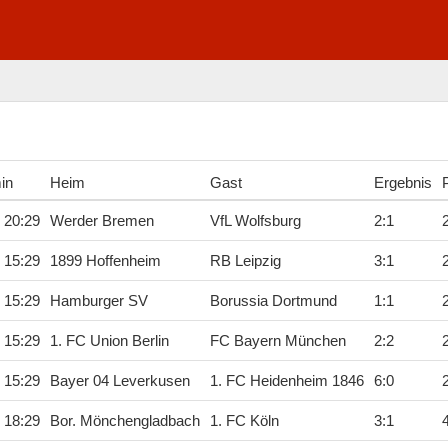
in
Heim
Gast
Ergebnis
 20:29
Werder Bremen
VfL Wolfsburg
2
:
1
 15:29
1899 Hoffenheim
RB Leipzig
3
:
1
 15:29
Hamburger SV
Borussia Dortmund
1
:
1
 15:29
1. FC Union Berlin
FC Bayern München
2
:
2
 15:29
Bayer 04 Leverkusen
1. FC Heidenheim 1846
6
:
0
 18:29
Bor. Mönchengladbach
1. FC Köln
3
:
1