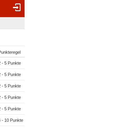
Punkteregel
2 - 5 Punkte
2 - 5 Punkte
2 - 5 Punkte
2 - 5 Punkte
2 - 5 Punkte
4 - 10 Punkte