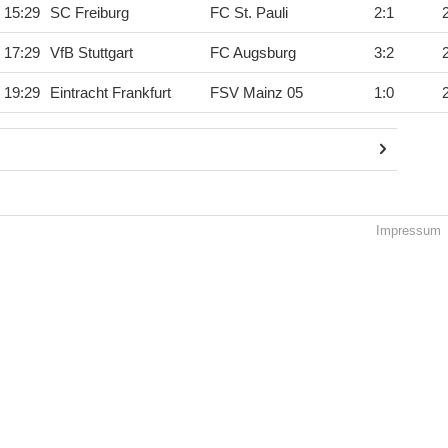
 15:29
SC Freiburg
FC St. Pauli
2
:
1
 17:29
VfB Stuttgart
FC Augsburg
3
:
2
 19:29
Eintracht Frankfurt
FSV Mainz 05
1
:
0
Impressum