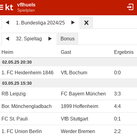
vflhuels
Spielplan
1. Bundesliga 2024/25
32. Spieltag
Bonus
Heim
Gast
Ergebnis
02.05.25 20:30
1. FC Heidenheim 1846
VfL Bochum
0
:
0
03.05.25 15:30
RB Leipzig
FC Bayern München
3
:
3
Bor. Mönchengladbach
1899 Hoffenheim
4
:
4
FC St. Pauli
VfB Stuttgart
0
:
1
1. FC Union Berlin
Werder Bremen
2
:
2