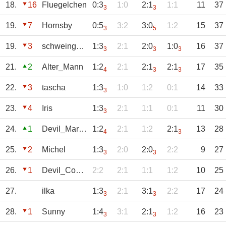
18.
16
Fluegelchen
0:3
1:0
2:1
1:1
11
37
3
3
19.
7
Hornsby
0:5
3:2
3:0
1:2
15
37
3
5
19.
3
schweingehabt
1:3
2:1
2:0
1:0
16
37
3
3
3
21.
2
Alter_Mann
1:2
2:1
2:1
2:1
17
35
4
3
3
22.
3
tascha
1:3
1:0
1:2
0:1
14
33
3
23.
4
Iris
1:3
2:1
1:1
0:1
11
30
3
24.
1
Devil_Martina
1:2
2:1
1:2
2:1
13
28
4
3
25.
2
Michel
1:3
2:0
2:0
2:2
9
27
3
3
26.
1
Devil_Constanze
2:2
2:1
1:1
1:2
10
25
27.
ilka
1:3
2:1
3:1
2:2
17
24
3
3
28.
1
Sunny
1:4
3:1
2:1
1:2
16
23
3
3