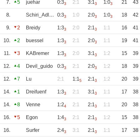
7.
5
juehar
0:3
2:1
3:1
1:0
21
43
3
3
3
8.
Schiri_Adler_1
0:3
1:0
2:0
1:0
18
42
3
3
3
9.
2
Breidy
1:3
2:0
2:1
1:1
16
41
3
3
10.
2
buessel
1:3
2:1
2:0
1:1
19
41
3
3
11.
3
KABremer
1:3
2:0
3:1
1:2
15
39
3
3
12.
4
Devil_guido
0:3
2:1
2:0
1:2
18
39
3
3
12.
7
Lu
2:1
1:1
2:1
1:2
20
39
5
3
14.
1
Dreifuenf
1:3
2:1
3:1
1:1
17
38
3
3
14.
8
Venne
1:2
2:1
2:1
1:1
20
38
4
3
16.
5
Egon
1:4
2:1
2:1
1:2
15
38
3
3
16.
Surfer
2:4
3:1
2:1
1:1
17
38
3
3