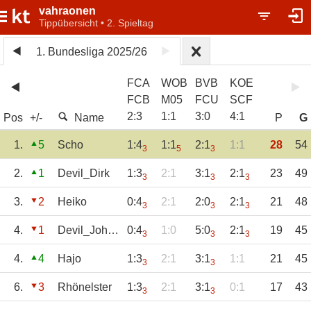
vahraonen
Tippübersicht • 2. Spieltag
1. Bundesliga 2025/26
FCA
WOB
BVB
KOE
FCB
M05
FCU
SCF
2
:
3
1
:
1
3
:
0
4
:
1
Pos
+/-
Name
P
G
1.
5
Scho
1:4
1:1
2:1
1:1
28
54
3
5
3
2.
1
Devil_Dirk
1:3
2:1
3:1
2:1
23
49
3
3
3
3.
2
Heiko
0:4
2:1
2:0
2:1
21
48
3
3
3
4.
1
Devil_Johann
0:4
1:0
5:0
2:1
19
45
3
3
3
4.
4
Hajo
1:3
2:1
3:1
1:1
21
45
3
3
6.
3
Rhönelster
1:3
2:1
3:1
0:1
17
43
3
3