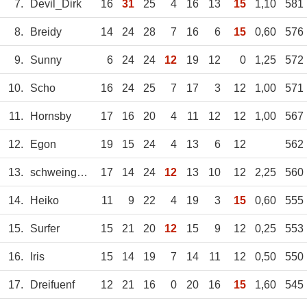
7.
Devil_Dirk
16
31
25
4
16
13
15
1,10
581
8.
Breidy
14
24
28
7
16
6
15
0,60
576
9.
Sunny
6
24
24
12
19
12
0
1,25
572
10.
Scho
16
24
25
7
17
3
12
1,00
571
11.
Hornsby
17
16
20
4
11
12
12
1,00
567
12.
Egon
19
15
24
4
13
6
12
562
13.
schweingehabt
17
14
24
12
13
10
12
2,25
560
14.
Heiko
11
9
22
4
19
3
15
0,60
555
15.
Surfer
15
21
20
12
15
9
12
0,25
553
16.
Iris
15
14
19
7
14
11
12
0,50
550
17.
Dreifuenf
12
21
16
0
20
16
15
1,60
545