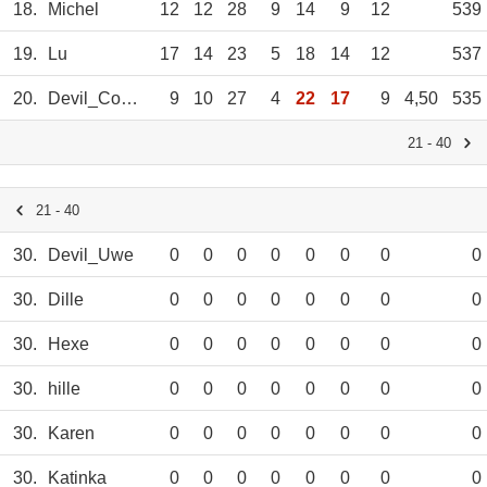
18.
Michel
12
12
28
9
14
9
12
539
19.
Lu
17
14
23
5
18
14
12
537
20.
Devil_Constanze
9
10
27
4
22
17
9
4,50
535
21 - 40
21 - 40
30.
Devil_Uwe
0
0
0
0
0
0
0
0
30.
Dille
0
0
0
0
0
0
0
0
30.
Hexe
0
0
0
0
0
0
0
0
30.
hille
0
0
0
0
0
0
0
0
30.
Karen
0
0
0
0
0
0
0
0
30.
Katinka
0
0
0
0
0
0
0
0