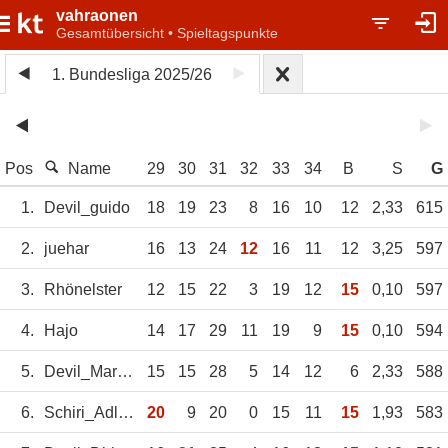
vahraonen
Gesamtübersicht • Spieltagspunkte
1. Bundesliga 2025/26
Pos
Name
29
30
31
32
33
34
B
S
G
1.
Devil_guido
18
19
23
8
16
10
12
2,33
615
2.
juehar
16
13
24
12
16
11
12
3,25
597
3.
Rhönelster
12
15
22
3
19
12
15
0,10
597
4.
Hajo
14
17
29
11
19
9
15
0,10
594
5.
Devil_Martina
15
15
28
5
14
12
6
2,33
588
6.
Schiri_Adler_1
20
9
20
0
15
11
15
1,93
583