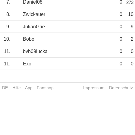
7.
Daniel08
0
273
8.
Zwickauer
0
10
9.
JulianGrießner
0
9
10.
Bobo
0
2
11.
bvb09lucka
0
0
11.
Exo
0
0
DE
Hilfe
App
Fanshop
Impressum
Datenschutz