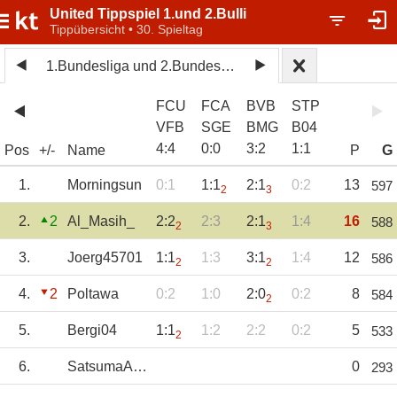
United Tippspiel 1.und 2.Bulli
Tippübersicht • 30. Spieltag
1.Bundesliga und 2.Bundesliga 2025/26
FCU
FCA
BVB
STP
VFB
SGE
BMG
B04
4
:
4
0
:
0
3
:
2
1
:
1
Pos
+/-
Name
P
G
1.
Morningsun
0:1
1:1
2:1
0:2
13
597
2
3
2.
2
Al_Masih_
2:2
2:3
2:1
1:4
16
588
2
3
3.
Joerg45701
1:1
1:3
3:1
1:4
12
586
2
2
4.
2
Poltawa
0:2
1:0
2:0
0:2
8
584
2
5.
Bergi04
1:1
1:2
2:2
0:2
5
533
2
6.
SatsumaAas
0
293