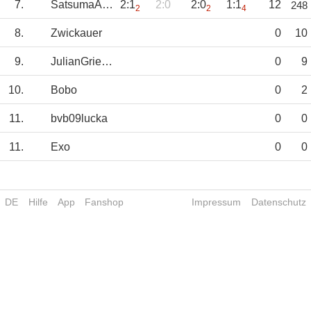
7.
SatsumaAas
2:1
2:0
2:0
1:1
12
248
2
2
4
8.
Zwickauer
0
10
9.
JulianGrießner
0
9
10.
Bobo
0
2
11.
bvb09lucka
0
0
11.
Exo
0
0
DE
Hilfe
App
Fanshop
Impressum
Datenschutz