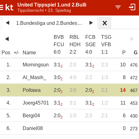
United Tippspiel 1.und 2.Bulli
Tippübersicht • 23. Spieltag
1.Bundesliga und 2.Bundesliga 2025/26
BVB
RBL
FCB
TSG
FCU
HDH
SGE
VFB
6
:
0
2
:
2
4
:
0
1
:
1
Pos
+/-
Name
P
G
1.
Morningsun
3:1
2:0
3:1
2:3
10
476
2
2
2.
Al_Masih_
3:0
4:0
2:2
1:3
8
472
2
3.
Poltawa
2:0
3:0
2:0
2:1
14
467
2
2
4.
Joerg45701
3:1
3:1
3:1
1:2
11
453
2
2
5.
Bergi04
2:0
1:0
2:3
2:1
6
430
2
6.
Daniel08
0
273