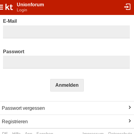
Unionforum
Login
E-Mail
Passwort
Anmelden
Passwort vergessen
Registrieren
DE
Hilfe
App
Fanshop
Impressum
Datenschutz