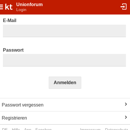
Unionforum
Login
E-Mail
Passwort
Anmelden
Passwort vergessen
Registrieren
DE
Hilfe
App
Fanshop
Impressum
Datenschutz