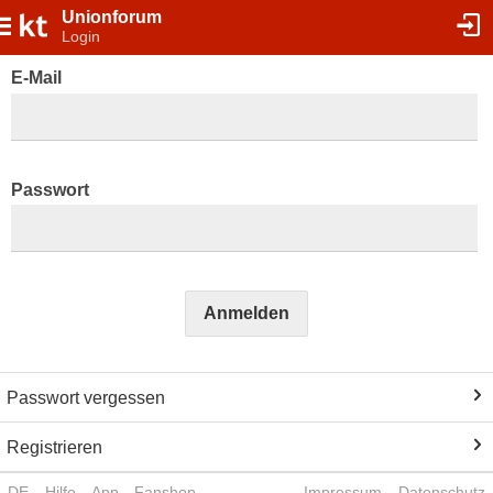
Unionforum
Login
E-Mail
Passwort
Anmelden
Passwort vergessen
Registrieren
DE
Hilfe
App
Fanshop
Impressum
Datenschutz