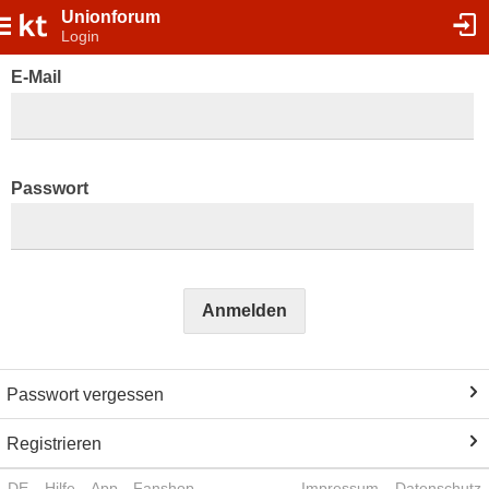
Unionforum
Login
E-Mail
Passwort
Anmelden
Passwort vergessen
Registrieren
DE
Hilfe
App
Fanshop
Impressum
Datenschutz