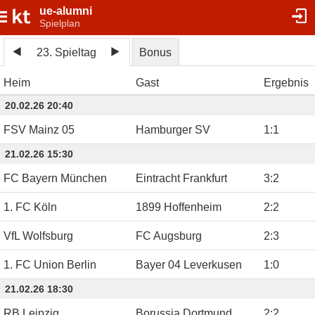
ue-alumni
Spielplan
23. Spieltag
Bonus
Heim
Gast
Ergebnis
20.02.26 20:40
FSV Mainz 05
Hamburger SV
1
:
1
21.02.26 15:30
FC Bayern München
Eintracht Frankfurt
3
:
2
1. FC Köln
1899 Hoffenheim
2
:
2
VfL Wolfsburg
FC Augsburg
2
:
3
1. FC Union Berlin
Bayer 04 Leverkusen
1
:
0
21.02.26 18:30
RB Leipzig
Borussia Dortmund
2
:
2