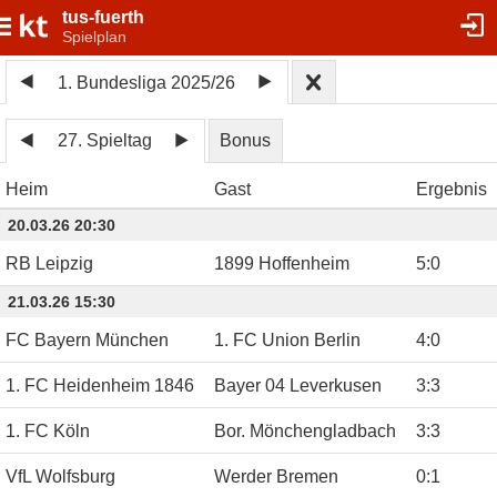
tus-fuerth
Spielplan
1. Bundesliga 2025/26
27. Spieltag
Bonus
Heim
Gast
Ergebnis
20.03.26 20:30
RB Leipzig
1899 Hoffenheim
5
:
0
21.03.26 15:30
FC Bayern München
1. FC Union Berlin
4
:
0
1. FC Heidenheim 1846
Bayer 04 Leverkusen
3
:
3
1. FC Köln
Bor. Mönchengladbach
3
:
3
VfL Wolfsburg
Werder Bremen
0
:
1