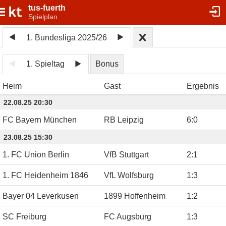
tus-fuerth
Spielplan
1. Bundesliga 2025/26
1. Spieltag
Bonus
Heim
Gast
Ergebnis
22.08.25 20:30
FC Bayern München
RB Leipzig
6
:
0
23.08.25 15:30
1. FC Union Berlin
VfB Stuttgart
2
:
1
1. FC Heidenheim 1846
VfL Wolfsburg
1
:
3
Bayer 04 Leverkusen
1899 Hoffenheim
1
:
2
SC Freiburg
FC Augsburg
1
:
3