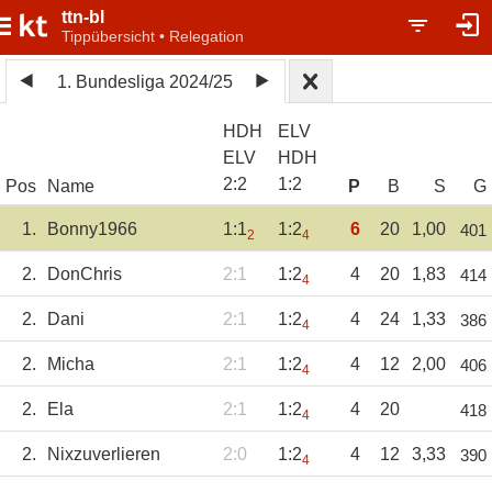
ttn-bl
Tippübersicht • Relegation
1. Bundesliga 2024/25
HDH
ELV
ELV
HDH
2
:
2
1
:
2
Pos
Name
P
B
S
G
1.
Bonny1966
1:1
1:2
6
20
1,00
401
2
4
2.
DonChris
2:1
1:2
4
20
1,83
414
4
2.
Dani
2:1
1:2
4
24
1,33
386
4
2.
Micha
2:1
1:2
4
12
2,00
406
4
2.
Ela
2:1
1:2
4
20
418
4
2.
Nixzuverlieren
2:0
1:2
4
12
3,33
390
4