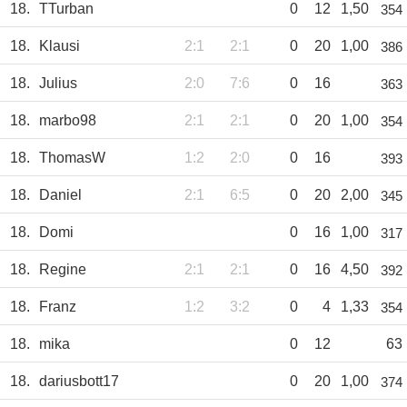
18.
TTurban
0
12
1,50
354
18.
Klausi
2:1
2:1
0
20
1,00
386
18.
Julius
2:0
7:6
0
16
363
18.
marbo98
2:1
2:1
0
20
1,00
354
18.
ThomasW
1:2
2:0
0
16
393
18.
Daniel
2:1
6:5
0
20
2,00
345
18.
Domi
0
16
1,00
317
18.
Regine
2:1
2:1
0
16
4,50
392
18.
Franz
1:2
3:2
0
4
1,33
354
18.
mika
0
12
63
18.
dariusbott17
0
20
1,00
374