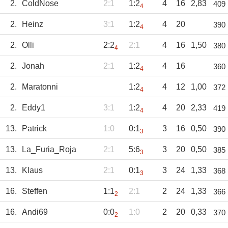
2.
ColdNose
2:1
1:2
4
16
2,83
409
4
2.
Heinz
3:1
1:2
4
20
390
4
2.
Olli
2:2
2:1
4
16
1,50
380
4
2.
Jonah
2:1
1:2
4
16
360
4
2.
Maratonni
1:2
4
12
1,00
372
4
2.
Eddy1
3:1
1:2
4
20
2,33
419
4
13.
Patrick
1:0
0:1
3
16
0,50
390
3
13.
La_Furia_Roja
2:1
5:6
3
20
0,50
385
3
13.
Klaus
2:1
0:1
3
24
1,33
368
3
16.
Steffen
1:1
2:1
2
24
1,33
366
2
16.
Andi69
0:0
1:0
2
20
0,33
370
2