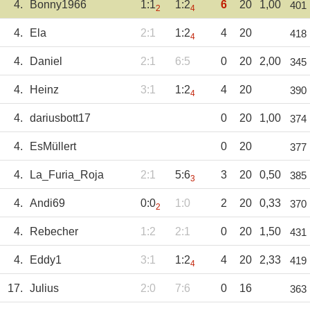
4.
Bonny1966
1:1
1:2
6
20
1,00
401
2
4
4.
Ela
2:1
1:2
4
20
418
4
4.
Daniel
2:1
6:5
0
20
2,00
345
4.
Heinz
3:1
1:2
4
20
390
4
4.
dariusbott17
0
20
1,00
374
4.
EsMüllert
0
20
377
4.
La_Furia_Roja
2:1
5:6
3
20
0,50
385
3
4.
Andi69
0:0
1:0
2
20
0,33
370
2
4.
Rebecher
1:2
2:1
0
20
1,50
431
4.
Eddy1
3:1
1:2
4
20
2,33
419
4
17.
Julius
2:0
7:6
0
16
363