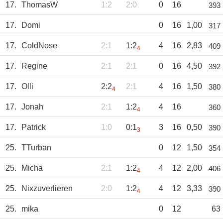
17.
ThomasW
1:2
2:0
0
16
393
17.
Domi
0
16
1,00
317
17.
ColdNose
2:1
1:2
4
16
2,83
409
4
17.
Regine
2:1
2:1
0
16
4,50
392
17.
Olli
2:2
2:1
4
16
1,50
380
4
17.
Jonah
2:1
1:2
4
16
360
4
17.
Patrick
1:0
0:1
3
16
0,50
390
3
25.
TTurban
0
12
1,50
354
25.
Micha
2:1
1:2
4
12
2,00
406
4
25.
Nixzuverlieren
2:0
1:2
4
12
3,33
390
4
25.
mika
0
12
63