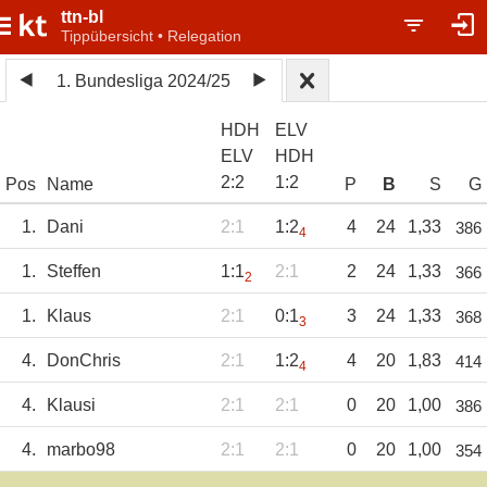
ttn-bl
Tippübersicht • Relegation
1. Bundesliga 2024/25
HDH
ELV
ELV
HDH
2
:
2
1
:
2
Pos
Name
P
B
S
G
1.
Dani
2:1
1:2
4
24
1,33
386
4
1.
Steffen
1:1
2:1
2
24
1,33
366
2
1.
Klaus
2:1
0:1
3
24
1,33
368
3
4.
DonChris
2:1
1:2
4
20
1,83
414
4
4.
Klausi
2:1
2:1
0
20
1,00
386
4.
marbo98
2:1
2:1
0
20
1,00
354