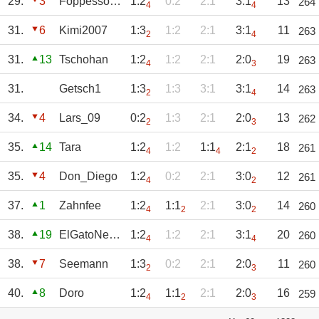
29.
3
Foppessoeren
1:2
0:2
2:1
3:1
13
264
4
4
31.
6
Kimi2007
1:3
1:2
2:1
3:1
11
263
2
4
31.
13
Tschohan
1:2
1:2
2:1
2:0
19
263
4
3
31.
Getsch1
1:3
1:3
3:1
3:1
14
263
2
4
34.
4
Lars_09
0:2
1:3
2:1
2:0
13
262
2
3
35.
14
Tara
1:2
1:2
1:1
2:1
18
261
4
4
2
35.
4
Don_Diego
1:2
0:2
2:1
3:0
12
261
4
2
37.
1
Zahnfee
1:2
1:1
2:1
3:0
14
260
4
2
2
38.
19
ElGatoNegro
1:2
1:2
2:1
3:1
20
260
4
4
38.
7
Seemann
1:3
0:2
2:1
2:0
11
260
2
3
40.
8
Doro
1:2
1:1
2:1
2:0
16
259
4
2
3