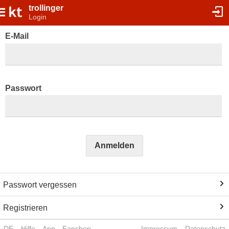
trollinger
Login
E-Mail
Passwort
Anmelden
Passwort vergessen
Registrieren
DE
Hilfe
App
Fanshop
Impressum
Datenschutz