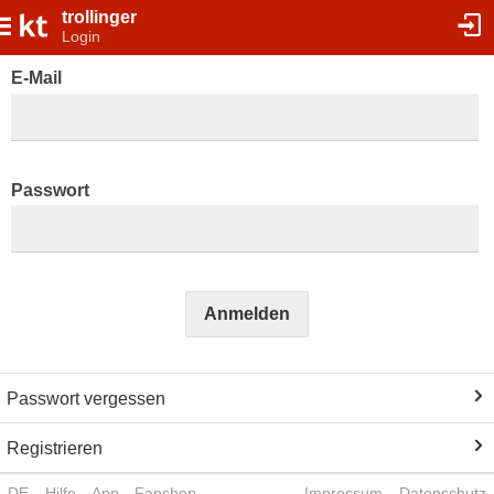
trollinger
Login
E-Mail
Passwort
Anmelden
Passwort vergessen
Registrieren
DE
Hilfe
App
Fanshop
Impressum
Datenschutz