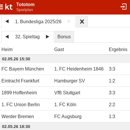
Tototom
Spielplan
1. Bundesliga 2025/26
32. Spieltag
Bonus
Heim
Gast
Ergebnis
02.05.26 15:30
FC Bayern München
1. FC Heidenheim 1846
3
:
3
Eintracht Frankfurt
Hamburger SV
1
:
2
1899 Hoffenheim
VfB Stuttgart
3
:
3
1. FC Union Berlin
1. FC Köln
2
:
2
Werder Bremen
FC Augsburg
1
:
3
02.05.26 18:30