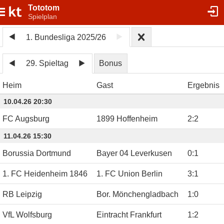
Tototom
Spielplan
1. Bundesliga 2025/26
29. Spieltag
Bonus
Heim
Gast
Ergebnis
10.04.26 20:30
FC Augsburg
1899 Hoffenheim
2
:
2
11.04.26 15:30
Borussia Dortmund
Bayer 04 Leverkusen
0
:
1
1. FC Heidenheim 1846
1. FC Union Berlin
3
:
1
RB Leipzig
Bor. Mönchengladbach
1
:
0
VfL Wolfsburg
Eintracht Frankfurt
1
:
2