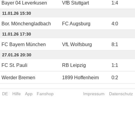
Bayer 04 Leverkusen
VfB Stuttgart
1
:
4
11.01.26 15:30
Bor. Mönchengladbach
FC Augsburg
4
:
0
11.01.26 17:30
FC Bayern München
VfL Wolfsburg
8
:
1
27.01.26 20:30
FC St. Pauli
RB Leipzig
1
:
1
Werder Bremen
1899 Hoffenheim
0
:
2
DE
Hilfe
App
Fanshop
Impressum
Datenschutz