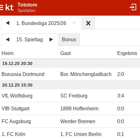
Tototom
Spielplan
1. Bundesliga 2025/26
15. Spieltag
Bonus
Heim
Gast
Ergebnis
19.12.25 20:30
Borussia Dortmund
Bor. Mönchengladbach
2
:
0
20.12.25 15:30
VfL Wolfsburg
SC Freiburg
3
:
4
VfB Stuttgart
1899 Hoffenheim
0
:
0
FC Augsburg
Werder Bremen
0
:
0
1. FC Köln
1. FC Union Berlin
0
:
1