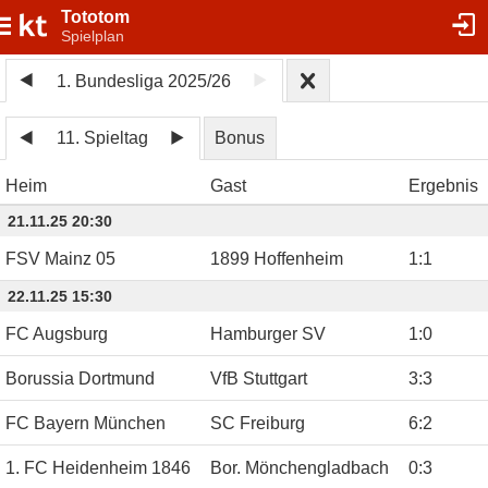
Tototom
Spielplan
1. Bundesliga 2025/26
11. Spieltag
Bonus
Heim
Gast
Ergebnis
21.11.25 20:30
FSV Mainz 05
1899 Hoffenheim
1
:
1
22.11.25 15:30
FC Augsburg
Hamburger SV
1
:
0
Borussia Dortmund
VfB Stuttgart
3
:
3
FC Bayern München
SC Freiburg
6
:
2
1. FC Heidenheim 1846
Bor. Mönchengladbach
0
:
3