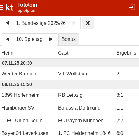
Tototom
Spielplan
1. Bundesliga 2025/26
10. Spieltag
Bonus
Heim
Gast
Ergebnis
07.11.25 20:30
Werder Bremen
VfL Wolfsburg
2
:
1
08.11.25 15:30
1899 Hoffenheim
RB Leipzig
3
:
1
Hamburger SV
Borussia Dortmund
1
:
1
1. FC Union Berlin
FC Bayern München
2
:
2
Bayer 04 Leverkusen
1. FC Heidenheim 1846
6
:
0