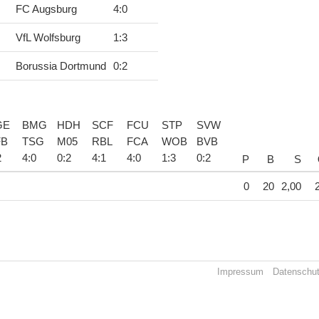
FC Augsburg
4
:
0
VfL Wolfsburg
1
:
3
Borussia Dortmund
0
:
2
GE
BMG
HDH
SCF
FCU
STP
SVW
FB
TSG
M05
RBL
FCA
WOB
BVB
2
4
:
0
0
:
2
4
:
1
4
:
0
1
:
3
0
:
2
P
B
S
0
20
2,00
Impressum
Datenschu