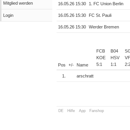
Mitglied werden
16.05.26 15:30
1. FC Union Berlin
Login
16.05.26 15:30
FC St. Pauli
16.05.26 15:30
Werder Bremen
FCB
B04
S
KOE
HSV
V
5
:
1
1
:
1
2
:
Pos
+/-
Name
1.
arschratt
DE
Hilfe
App
Fanshop