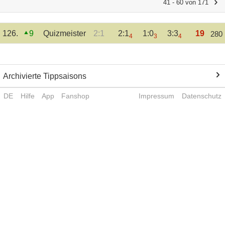
41 - 60 von 171
126.
9
Quizmeister
2:1
2:1
1:0
3:3
19
280
4
3
4
Archivierte Tippsaisons
DE
Hilfe
App
Fanshop
Impressum
Datenschutz