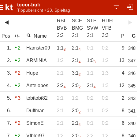
tooor-buli
Tippübersicht • 23. Spieltag
RBL
SCF
STP
HDH
BVB
BMG
SVW
VFB
2
:
2
2
:
1
2
:
1
3
:
3
Pos
+/-
Name
P
G
1.
2
Hamster09
1:1
2:1
0:1
0:2
9
348
3
4
2.
2
ARMINIA
1:2
2:1
1:0
1:2
13
347
4
3
3.
2
Hupe
2:1
3:1
1:1
1:3
4
346
2
4.
2
Antelopes
2:2
2:0
2:1
1:3
12
345
4
2
4
5.
3
tobitobi82
2:1
1:2
0:2
0:2
2
343
6.
Duffman
2:1
2:0
1:1
0:2
8
341
2
7.
2
SimonE
2:1
2:1
0:1
0:2
6
340
4
7.
2
Vfbler97
1:2
2:0
2:2
1:2
8
340