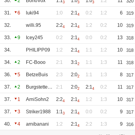
30.
2
BonoVox
1:1
1:0
1:0
1:2
11
320
3
3
3
31.
6
luki94
1:0
2:1
0:2
1:2
6
319
4
32.
willi.95
2:2
2:1
1:2
0:2
10
319
4
4
33.
9
Icey245
0:2
2:1
0:0
0:2
13
318
4
34.
PHILIPP09
1:2
2:1
1:1
1:2
10
318
4
34.
2
FC-Booo
2:1
3:1
1:1
1:3
11
318
2
36.
5
BetzeBuis
2:3
2:0
1:1
1:3
8
317
2
37.
2
Burgstettenbazi
2:1
2:0
2:1
0:2
11
317
2
4
37.
1
ArniSohn2
2:2
2:1
1:2
1:3
10
317
4
4
37.
3
Striker1988
1:1
2:1
0:0
0:2
9
317
3
4
40.
4
arnibanani
1:2
2:1
2:2
1:3
9
316
4