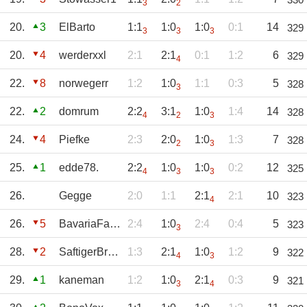
3
2
20.
3
ElBarto
1:1
1:0
1:0
0:1
14
329
3
3
3
20.
4
werderxxl
2:1
2:1
0:1
1:2
6
329
4
22.
8
norwegerr
1:2
1:0
1:1
0:3
5
328
3
22.
2
domrum
2:2
3:1
1:0
1:4
14
328
4
2
3
24.
4
Piefke
2:3
2:0
1:0
1:3
7
328
2
3
25.
1
edde78.
2:2
1:0
1:0
0:2
12
325
4
3
3
26.
Gegge
2:0
1:1
2:1
2:1
10
323
4
26.
5
BavariaFanta
2:4
1:0
2:4
0:4
5
323
3
28.
2
SaftigerBroiler
1:3
2:1
1:0
1:2
9
322
4
3
29.
1
kaneman
1:2
1:0
2:1
0:3
9
321
3
4