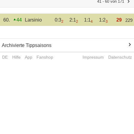
41 - 60 von 171
60.
44
Larsinio
0:3
2:1
1:1
1:2
29
229
2
2
4
3
Archivierte Tippsaisons
DE
Hilfe
App
Fanshop
Impressum
Datenschutz