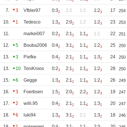
2
2
4
7.
3
Vfbler97
0:3
2:2
1:2
1:2
17
254
2
3
10.
1
Tedesco
1:3
2:0
1:2
1:2
23
253
4
2
3
11.
markei007
0:2
2:1
1:1
1:1
22
251
3
2
4
12.
5
Bouba2006
0:4
3:1
1:1
1:2
25
250
2
2
4
3
13.
3
Piefke
0:4
2:1
1:1
1:3
24
250
2
2
4
2
13.
10
ToniKroos
0:2
2:1
1:1
1:2
28
250
3
2
4
3
15.
6
Gegge
1:3
2:1
1:1
1:2
26
249
4
2
4
3
16.
3
Foerbsen
1:5
2:0
2:2
1:2
19
247
2
2
3
3
17.
2
willi.95
0:4
2:1
1:1
1:3
20
247
2
2
4
2
18.
6
luki94
1:3
3:1
2:1
1:3
18
246
4
2
2
19.
1
norwegerr
0:4
2:1
1:1
2:3
20
245