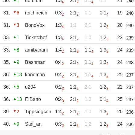
30.
1
domrum
1:3
2:1
1:1
1:1
21
240
4
2
4
31.
6
reichireich
0:3
2:1
0:1
0:1
19
240
2
2
4
31.
3
BonoVox
1:3
1:1
2:1
1:2
20
240
4
3
33.
1
Ticketchef
1:3
2:1
1:0
1:2
22
239
4
2
3
33.
8
arnibanani
1:4
2:1
1:1
1:3
24
239
2
2
4
2
35.
9
Bashman
0:4
2:1
1:1
1:3
24
238
2
2
4
2
36.
13
kaneman
0:4
2:1
1:1
1:3
25
237
2
2
4
2
36.
5
u204
0:2
2:1
2:1
1:2
22
237
3
2
3
36.
13
ElBarto
0:2
2:1
1:0
0:1
25
237
3
2
4
39.
2
Tippsiegson
1:4
2:1
1:0
1:3
20
236
2
2
2
40.
9
Stef_an
0:3
2:1
1:2
1:2
24
236
2
2
3