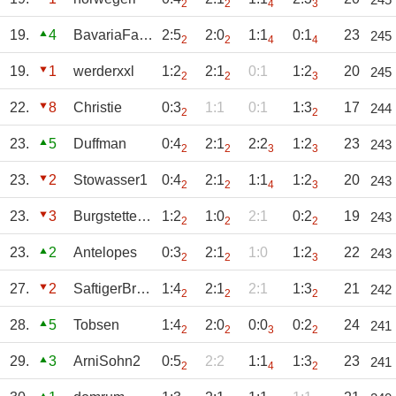
2
2
4
3
19.
4
BavariaFanta
2:5
2:0
1:1
0:1
23
245
2
2
4
4
19.
1
werderxxl
1:2
2:1
0:1
1:2
20
245
2
2
3
22.
8
Christie
0:3
1:1
0:1
1:3
17
244
2
2
23.
5
Duffman
0:4
2:1
2:2
1:2
23
243
2
2
3
3
23.
2
Stowasser1
0:4
2:1
1:1
1:2
20
243
2
2
4
3
23.
3
Burgstettenbazi
1:2
1:0
2:1
0:2
19
243
2
2
2
23.
2
Antelopes
0:3
2:1
1:0
1:2
22
243
2
2
3
27.
2
SaftigerBroiler
1:4
2:1
2:1
1:3
21
242
2
2
2
28.
5
Tobsen
1:4
2:0
0:0
0:2
24
241
2
2
3
2
29.
3
ArniSohn2
0:5
2:2
1:1
1:3
23
241
2
4
2