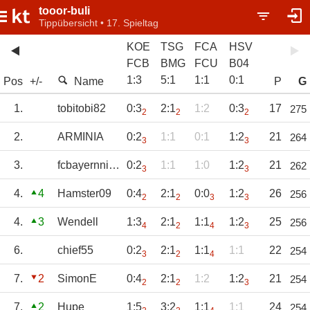
tooor-buli
Tippübersicht • 17. Spieltag
KOE
TSG
FCA
HSV
FCB
BMG
FCU
B04
1
:
3
5
:
1
1
:
1
0
:
1
Pos
+/-
Name
P
G
1.
tobitobi82
0:3
2:1
1:2
0:3
17
275
2
2
2
2.
ARMINIA
0:2
1:1
0:1
1:2
21
264
3
3
3.
fcbayernnico
0:2
1:1
1:0
1:2
21
262
3
3
4.
4
Hamster09
0:4
2:1
0:0
1:2
26
256
2
2
3
3
4.
3
Wendell
1:3
2:1
1:1
1:2
25
256
4
2
4
3
6.
chief55
0:2
2:1
1:1
1:1
22
254
3
2
4
7.
2
SimonE
0:4
2:1
1:2
1:2
21
254
2
2
3
7.
2
Hupe
1:5
3:2
1:1
1:1
24
254