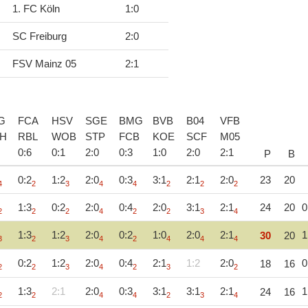
1. FC Köln
1
:
0
SC Freiburg
2
:
0
FSV Mainz 05
2
:
1
G
FCA
HSV
SGE
BMG
BVB
B04
VFB
H
RBL
WOB
STP
FCB
KOE
SCF
M05
0
:
6
0
:
1
2
:
0
0
:
3
1
:
0
2
:
0
2
:
1
P
B
0:2
1:2
2:0
0:3
3:1
2:1
2:0
23
20
4
2
3
4
4
2
2
2
1:3
0:2
2:0
0:4
2:0
3:1
2:1
24
20
0
2
2
2
4
2
2
3
4
1:3
1:2
2:0
0:2
1:0
2:0
2:1
1
30
20
3
2
3
4
2
4
4
4
0:2
1:2
2:0
0:4
2:1
1:2
2:0
0
18
16
2
2
3
4
2
3
2
1:3
2:1
2:0
0:3
3:1
3:1
2:1
1
24
16
2
2
4
4
2
3
4