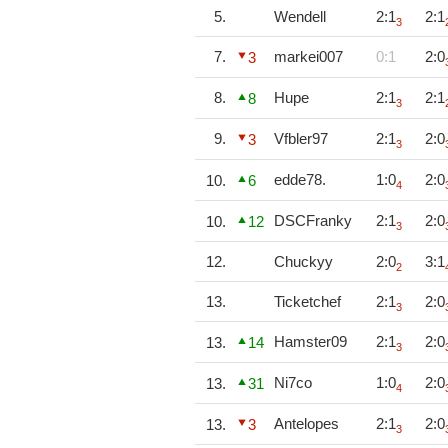
5.
Wendell
2:1
2:1
3
7.
markei007
0:1
2:0
3
8.
Hupe
2:1
2:1
8
3
9.
Vfbler97
2:1
2:0
3
3
edde78.
1:0
2:0
10.
6
4
DSCFranky
2:1
2:0
10.
12
3
12.
Chuckyy
2:0
3:1
2
13.
Ticketchef
2:1
2:0
3
Hamster09
2:1
2:0
13.
14
3
Ni7co
1:0
2:0
13.
31
4
Antelopes
2:1
2:0
13.
3
3