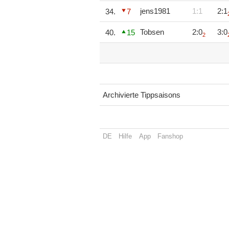
jens1981
1:1
2:1
34.
7
Tobsen
2:0
3:0
40.
15
2
Archivierte Tippsaisons
DE
Hilfe
App
Fanshop