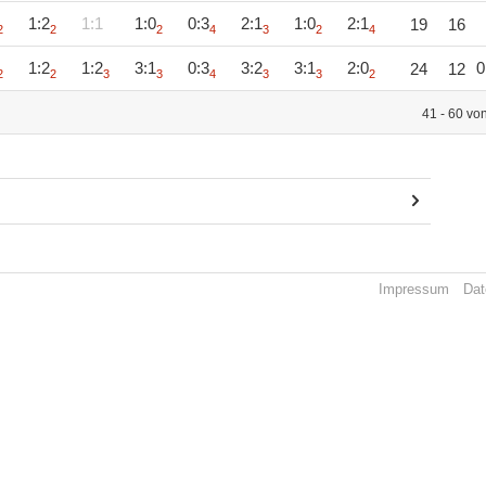
1:2
1:1
1:0
0:3
2:1
1:0
2:1
19
16
2
2
2
4
3
2
4
1:2
1:2
3:1
0:3
3:2
3:1
2:0
0
24
12
2
2
3
3
4
3
3
2
41 - 60 vo
Impressum
Dat