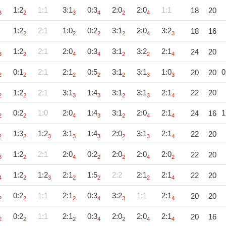
1:2
1:1
3:1
0:3
2:0
2:0
1:1
18
20
3
2
3
4
2
4
1:2
2:1
1:0
0:2
3:1
2:0
3:2
18
16
2
2
2
2
4
3
1:2
2:1
2:0
0:3
3:1
3:2
2:1
24
20
3
2
4
4
2
2
4
0:1
2:1
2:1
0:5
3:1
3:1
1:0
0
20
20
2
2
2
2
2
3
3
1:2
2:1
3:1
1:4
3:1
3:1
2:1
22
20
2
2
3
3
2
3
4
0:2
1:0
2:0
1:4
3:1
2:0
2:1
1
24
16
2
2
4
3
2
4
4
1:3
1:2
3:1
1:4
2:0
3:1
2:1
22
20
2
2
3
3
3
2
3
4
1:2
2:1
2:0
0:2
2:0
2:0
2:0
22
20
3
2
4
2
2
4
2
1:2
1:2
2:1
1:5
2:2
2:1
2:1
22
20
4
2
3
2
2
2
4
0:2
1:1
2:1
0:3
3:2
1:1
2:1
20
20
2
2
2
4
3
4
0:2
1:1
2:1
0:3
2:0
2:0
2:1
20
16
2
2
2
4
2
4
4