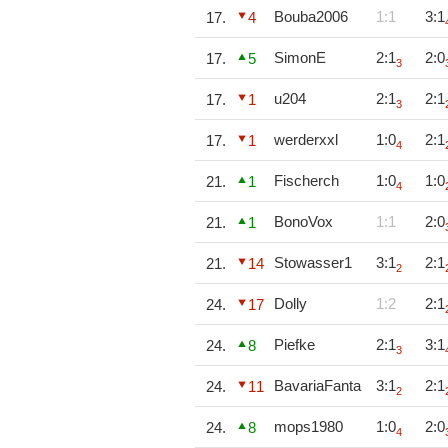
Bouba2006
1:1
3:1
17.
4
SimonE
2:1
2:0
17.
5
3
u204
2:1
2:1
17.
1
3
werderxxl
1:0
2:1
17.
1
4
Fischerch
1:0
1:0
21.
1
4
BonoVox
1:1
2:0
21.
1
Stowasser1
3:1
2:1
21.
14
2
Dolly
1:2
2:1
24.
17
Piefke
2:1
3:1
24.
8
3
BavariaFanta
3:1
2:1
24.
11
2
mops1980
1:0
2:0
24.
8
4