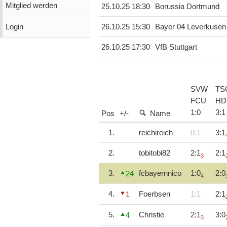
Mitglied werden
25.10.25 18:30
Borussia Dortmund
Login
26.10.25 15:30
Bayer 04 Leverkusen
26.10.25 17:30
VfB Stuttgart
SVW
TS
FCU
HD
1
:
0
3
:
1
Pos
+/-
Name
1.
reichireich
0:1
3:1
2.
tobitobi82
2:1
2:1
3
3.
fcbayernnico
1:0
2:0
24
4
4.
Foerbsen
1:1
2:1
1
5.
Christie
2:1
3:0
4
3