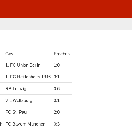
Gast
Ergebnis
1. FC Union Berlin
1
:
0
1. FC Heidenheim 1846
3
:
1
RB Leipzig
0
:
6
VfL Wolfsburg
0
:
1
FC St. Pauli
2
:
0
ch
FC Bayern München
0
:
3