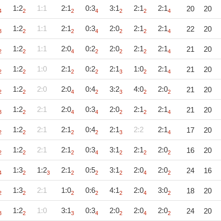
1:2
1:1
2:1
0:3
3:1
2:1
2:1
20
20
4
2
2
4
2
2
4
1:2
1:1
2:1
0:3
2:0
2:1
2:1
22
20
3
2
2
4
2
2
4
1:2
1:1
2:0
0:2
2:0
2:1
2:1
21
20
2
2
4
2
2
2
4
1:2
1:0
2:1
0:2
2:1
1:0
2:1
21
20
2
2
2
2
3
2
4
1:2
2:0
2:0
0:4
3:2
4:0
2:0
21
20
2
2
4
2
3
2
2
1:2
2:1
2:0
0:3
2:0
2:1
2:1
21
20
3
2
4
4
2
2
4
1:2
2:1
2:1
0:4
2:1
2:2
2:1
17
20
2
2
2
2
3
4
1:2
2:1
2:1
0:3
3:1
2:1
2:0
16
20
2
2
2
4
2
2
2
1:3
1:2
2:1
0:5
3:1
2:0
2:0
24
16
4
2
3
2
2
2
4
2
1:3
2:1
1:0
0:6
4:1
2:0
3:0
18
20
2
2
2
2
2
4
2
1:2
1:0
3:1
0:3
2:0
2:0
2:0
24
20
3
2
3
4
2
4
2