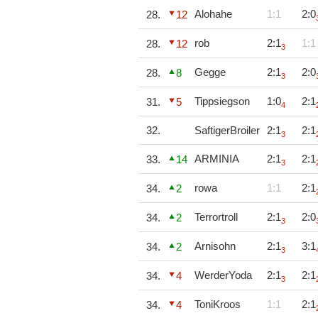
Alohahe
1:1
2:0
28.
12
rob
2:1
1:1
28.
12
3
Gegge
2:1
2:0
28.
8
3
Tippsiegson
1:0
2:1
31.
5
4
32.
SaftigerBroiler
2:1
2:1
3
ARMINIA
2:1
2:1
33.
14
3
rowa
1:1
2:1
34.
2
Terrortroll
2:1
2:0
34.
2
3
Arnisohn
2:1
3:1
34.
2
3
WerderYoda
2:1
2:1
34.
4
3
ToniKroos
1:1
2:1
34.
4