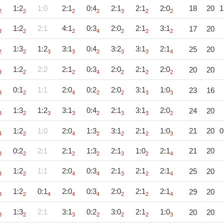
1:2
1:0
2:1
0:4
2:1
2:1
2:0
18
20
1
2
2
2
2
3
2
2
1:2
2:1
4:1
0:3
2:0
2:1
3:1
17
20
3
2
2
4
2
2
2
1:3
1:2
3:1
0:4
3:2
3:1
2:1
25
20
2
2
3
3
2
3
3
4
1:2
2:2
2:1
0:3
2:0
2:1
2:0
20
20
3
2
2
4
2
2
2
0:1
1:1
2:0
0:2
2:0
3:1
1:0
23
16
3
2
4
2
2
3
3
1:3
1:2
3:1
0:4
2:1
3:1
2:0
24
20
3
2
3
3
2
3
3
2
1:2
1:0
2:0
1:3
3:1
2:1
1:0
21
20
0
4
2
4
2
2
2
3
0:2
2:1
2:1
1:3
2:1
1:0
2:1
21
20
3
2
2
2
3
2
4
1:2
1:1
2:0
0:3
2:1
2:1
2:1
25
20
3
2
4
4
3
2
4
1:2
0:1
2:0
0:3
2:0
2:1
2:1
29
20
3
2
4
4
4
2
2
4
1:3
2:1
3:1
0:2
3:0
2:1
1:0
20
20
3
2
3
2
2
2
3