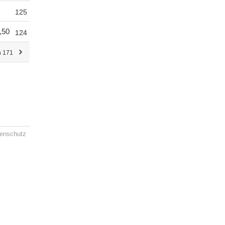
125
,50
124
n 171
enschutz