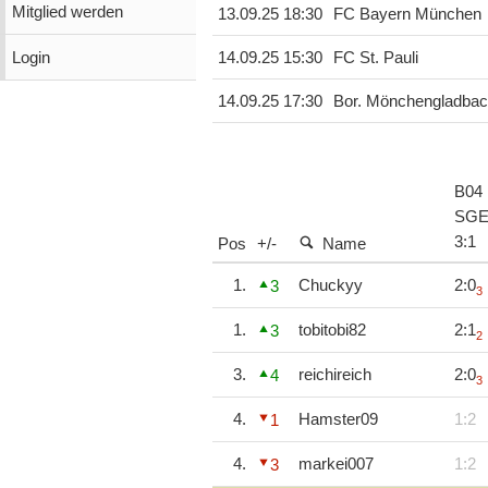
Mitglied werden
13.09.25 18:30
FC Bayern München
Login
14.09.25 15:30
FC St. Pauli
14.09.25 17:30
Bor. Mönchengladba
B04
SG
3
:
1
Pos
+/-
Name
1.
Chuckyy
2:0
3
3
1.
tobitobi82
2:1
3
2
3.
reichireich
2:0
4
3
4.
Hamster09
1:2
1
4.
markei007
1:2
3