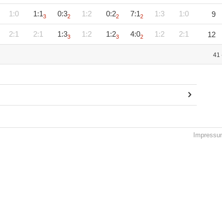
1:0
1:1
0:3
1:2
0:2
7:1
1:3
1:0
9
3
2
2
2
2:1
2:1
1:3
1:2
1:2
4:0
1:2
2:1
12
3
3
2
41 
Impressu