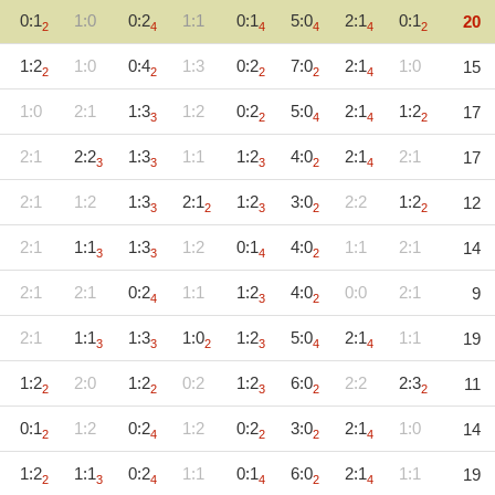
0:1
1:0
0:2
1:1
0:1
5:0
2:1
0:1
20
2
4
4
4
4
2
1:2
1:0
0:4
1:3
0:2
7:0
2:1
1:0
15
2
2
2
2
4
1:0
2:1
1:3
1:2
0:2
5:0
2:1
1:2
17
3
2
4
4
2
2:1
2:2
1:3
1:1
1:2
4:0
2:1
2:1
17
3
3
3
2
4
2:1
1:2
1:3
2:1
1:2
3:0
2:2
1:2
12
3
2
3
2
2
2:1
1:1
1:3
1:2
0:1
4:0
1:1
2:1
14
3
3
4
2
2:1
2:1
0:2
1:1
1:2
4:0
0:0
2:1
9
4
3
2
2:1
1:1
1:3
1:0
1:2
5:0
2:1
1:1
19
3
3
2
3
4
4
1:2
2:0
1:2
0:2
1:2
6:0
2:2
2:3
11
2
2
3
2
2
0:1
1:2
0:2
1:2
0:2
3:0
2:1
1:0
14
2
4
2
2
4
1:2
1:1
0:2
1:1
0:1
6:0
2:1
1:1
19
2
3
4
4
2
4