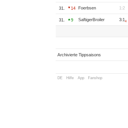
Foerbsen
1:2
31.
14
SaftigerBroiler
3:1
31.
9
4
Archivierte Tippsaisons
DE
Hilfe
App
Fanshop