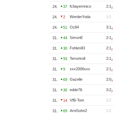
fcbayernnico
2:1
24.
37
2
WerderYoda
1:2
24.
2
Oz84
3:1
24.
51
4
SimonE
2:1
31.
44
2
Fohlen83
2:1
31.
30
2
Terrortroll
2:1
31.
93
2
xxx2006xxx
2:1
31.
9
2
Gazelle
2:0
31.
69
3
edde78.
3:2
31.
30
2
VfB-Tom
2:2
31.
14
ArniSohn2
1:2
31.
69