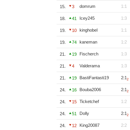
domrum
1:1
15.
3
Icey245
1:3
18.
41
kinghobel
1:1
19.
10
kaneman
1:2
19.
74
Fischerch
1:3
21.
19
Valderama
1:3
21.
4
BastiFantasti19
2:1
21.
19
2
Bouba2006
2:1
24.
16
2
Ticketchef
1:2
24.
15
Dolly
2:1
24.
51
2
King20087
2:2
24.
12