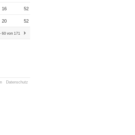
16
52
20
52
- 60 von 171
m
Datenschutz