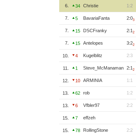
6.
Christie
1:2
34
7.
BavariaFanta
2:0
5
3
7.
DSCFranky
2:1
15
2
7.
Antelopes
3:2
15
2
Kugelblitz
2:3
10.
4
Steve_McManaman
2:1
11.
1
2
ARMINIA
1:1
12.
10
rob
1:2
13.
62
Vfbler97
2:2
13.
6
effzeh
15.
7
RollingStone
2:2
15.
78