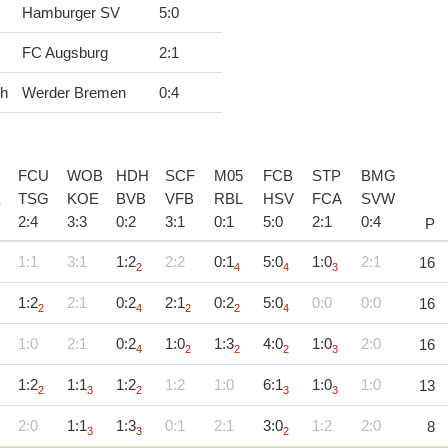
Hamburger SV
5
:
0
FC Augsburg
2
:
1
ch
Werder Bremen
0
:
4
FCU
WOB
HDH
SCF
M05
FCB
STP
BMG
E
TSG
KOE
BVB
VFB
RBL
HSV
FCA
SVW
2
:
4
3
:
3
0
:
2
3
:
1
0
:
1
5
:
0
2
:
1
0
:
4
P
1:1
3:1
1:2
2:2
0:1
5:0
1:0
2:1
16
2
4
4
3
1:2
2:1
0:2
2:1
0:2
5:0
0:0
0:0
16
2
4
2
2
4
1:0
2:1
0:2
1:0
1:3
4:0
1:0
2:0
16
4
2
2
2
3
1:2
1:1
1:2
1:2
1:0
6:1
1:0
1:0
13
2
3
2
3
3
2:0
1:1
1:3
0:1
2:1
3:0
1:2
2:0
8
3
3
2