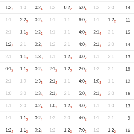
1:2
1:0
0:2
1:2
0:2
5:0
1:2
2:0
14
2
4
2
4
1:1
2:2
0:2
1:1
1:1
6:0
1:1
1:2
11
3
4
2
2
2:1
1:1
1:2
1:1
1:1
4:0
2:1
2:1
15
3
2
2
4
1:2
2:1
0:2
1:2
2:1
4:0
2:1
2:0
14
2
4
2
4
2:1
1:1
1:3
1:1
1:2
3:0
1:1
2:1
13
3
3
3
2
0:1
1:1
0:2
2:1
1:2
2:0
1:2
2:1
18
2
3
4
2
3
2
2:1
1:0
1:3
2:1
1:1
4:0
1:0
1:1
12
3
2
2
3
1:0
3:0
1:3
2:1
2:1
5:0
2:1
2:0
16
3
2
4
4
1:1
2:0
0:2
1:0
1:2
4:0
1:1
1:0
13
4
2
3
2
1:1
1:1
0:2
1:2
2:0
4:0
1:1
2:1
9
3
4
2
1:2
1:1
0:2
1:2
1:2
7:0
1:2
1:2
16
2
3
4
3
2
2