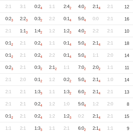
2:1
3:1
0:2
1:1
2:4
4:0
2:1
2:1
12
4
2
2
4
0:2
2:2
0:3
2:2
0:1
5:0
0:0
2:1
16
3
3
2
4
4
2:1
1:1
1:4
1:2
1:2
4:0
2:2
2:1
10
3
2
3
2
0:1
2:1
0:2
1:1
0:1
5:0
2:1
2:1
18
2
4
4
4
4
0:1
2:1
0:2
2:2
0:1
5:0
1:1
2:0
14
2
4
4
4
0:2
2:1
0:3
2:1
1:1
7:0
2:0
1:1
11
3
2
2
2
2
2:1
2:0
0:1
1:2
0:2
5:0
2:1
1:0
14
2
2
4
4
2:1
2:1
1:3
1:1
1:3
6:0
2:1
2:1
13
3
2
2
4
2:1
2:1
0:2
1:2
1:0
5:0
1:2
2:0
8
4
4
0:1
2:1
0:2
1:2
1:2
0:2
2:1
2:1
15
2
4
3
4
1:1
2:1
1:3
1:1
2:1
6:0
2:1
1:1
9
3
2
4