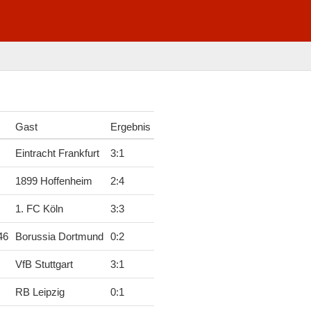
Gast
Ergebnis
Eintracht Frankfurt
3
:
1
1899 Hoffenheim
2
:
4
1. FC Köln
3
:
3
46
Borussia Dortmund
0
:
2
VfB Stuttgart
3
:
1
RB Leipzig
0
:
1