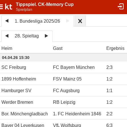
Tippspiel. CK-Memory Cup
Spielplan
1. Bundesliga 2025/26
28. Spieltag
Heim
Gast
Ergebnis
04.04.26 15:30
SC Freiburg
FC Bayern München
2
:
3
1899 Hoffenheim
FSV Mainz 05
1
:
2
Hamburger SV
FC Augsburg
1
:
1
Werder Bremen
RB Leipzig
1
:
2
Bor. Mönchengladbach
1. FC Heidenheim 1846
2
:
2
Bayer 04 Leverkusen
VfL Wolfsburg
6
:
3