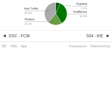
Ergebnis
6.2%
Kein Treffer
Tordifferenz
38.9%
34.9%
Tendenz
20.1%
DSC - FCM
S04 - KIE
DE
Hilfe
App
Impressum
Datenschutz