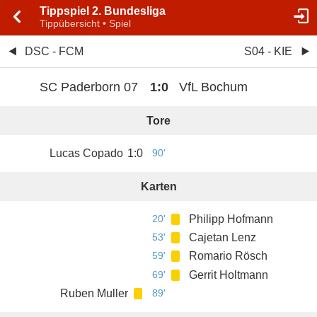
Tippspiel 2. Bundesliga
Tippübersicht • Spiel
DSC - FCM
S04 - KIE
SC Paderborn 07
1
:
0
VfL Bochum
Tore
Lucas Copado
1
:
0
90'
Karten
20'
Philipp Hofmann
53'
Cajetan Lenz
59'
Romario Rösch
69'
Gerrit Holtmann
Ruben Muller
89'