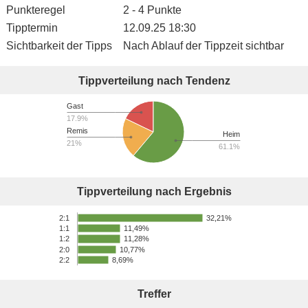
Punkteregel
2 - 4 Punkte
Tipptermin
12.09.25 18:30
Sichtbarkeit der Tipps
Nach Ablauf der Tippzeit sichtbar
Tippverteilung nach Tendenz
Gast
17.9%
Remis
Heim
21%
61.1%
Tippverteilung nach Ergebnis
32,21%
2:1
11,49%
1:1
11,28%
1:2
2:0
10,77%
2:2
8,69%
Treffer