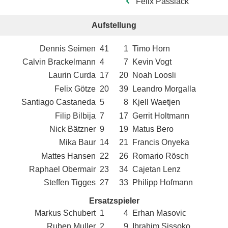
Felix Passlack
Aufstellung
Dennis Seimen
41
1
Timo Horn
Calvin Brackelmann
4
7
Kevin Vogt
Laurin Curda
17
20
Noah Loosli
Felix Götze
20
39
Leandro Morgalla
Santiago Castaneda
5
8
Kjell Waetjen
Filip Bilbija
7
17
Gerrit Holtmann
Nick Bätzner
9
19
Matus Bero
Mika Baur
14
21
Francis Onyeka
Mattes Hansen
22
26
Romario Rösch
Raphael Obermair
23
34
Cajetan Lenz
Steffen Tigges
27
33
Philipp Hofmann
Ersatzspieler
Markus Schubert
1
4
Erhan Masovic
Ruben Muller
2
9
Ibrahim Sissoko