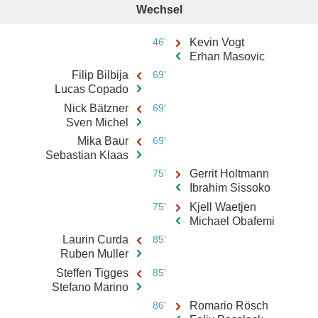
Wechsel
46'
Kevin Vogt
Erhan Masovic
Filip Bilbija
69'
Lucas Copado
Nick Bätzner
69'
Sven Michel
Mika Baur
69'
Sebastian Klaas
75'
Gerrit Holtmann
Ibrahim Sissoko
75'
Kjell Waetjen
Michael Obafemi
Laurin Curda
85'
Ruben Muller
Steffen Tigges
85'
Stefano Marino
86'
Romario Rösch