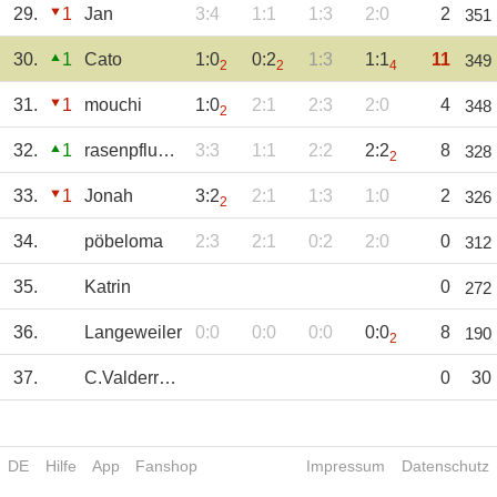
29.
1
Jan
3:4
1:1
1:3
2:0
2
351
30.
1
Cato
1:0
0:2
1:3
1:1
11
349
2
2
4
31.
1
mouchi
1:0
2:1
2:3
2:0
4
348
2
32.
1
rasenpflueger
3:3
1:1
2:2
2:2
8
328
2
33.
1
Jonah
3:2
2:1
1:3
1:0
2
326
2
34.
pöbeloma
2:3
2:1
0:2
2:0
0
312
35.
Katrin
0
272
36.
Langeweiler
0:0
0:0
0:0
0:0
8
190
2
37.
C.Valderrama
0
30
DE
Hilfe
App
Fanshop
Impressum
Datenschutz