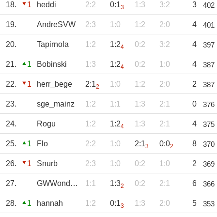
18.
1
heddi
2:2
0:1
1:3
3:2
3
402
3
19.
AndreSVW
2:3
1:0
1:2
2:0
4
401
20.
Tapirnola
1:2
1:2
0:2
3:2
4
397
4
21.
1
Bobinski
1:3
1:2
0:2
1:0
4
387
4
22.
1
herr_bege
2:1
1:0
1:2
2:0
2
387
2
23.
sge_mainz
1:2
1:1
1:3
2:1
0
376
24.
Rogu
1:2
1:2
1:3
2:1
4
375
4
25.
1
Flo
2:2
1:0
2:1
0:0
8
370
3
2
26.
1
Snurb
2:3
1:0
0:2
1:0
2
369
27.
GWWonderwall
1:1
1:3
0:2
2:1
6
366
2
28.
1
hannah
1:2
0:1
1:3
2:0
5
353
3