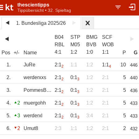
thescientipps
Tippübersicht • 32. Spieltag
1. Bundesliga 2025/26
B04
STP
BMG
SCF
RBL
M05
BVB
WOB
4
:
1
1
:
2
1
:
0
1
:
1
Pos
+/-
Name
P
G
1.
JuRe
2:1
1:1
1:2
1:1
10
446
2
4
2.
werderxxs
2:1
0:1
1:2
2:1
5
440
2
3
3.
PommesBratzek
2:1
0:1
1:2
2:1
5
436
2
3
4.
2
muergohh
2:1
0:1
1:2
2:1
5
433
2
3
5.
3
werderxl
2:1
0:1
3:4
2:1
5
433
2
3
6.
2
Umut8
2:3
1:1
1:2
2:1
2
432