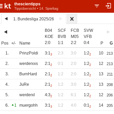
thescientipps
Tippübersicht • 14. Spieltag
1. Bundesliga 2025/26
B04
SCF
FCB
SVW
KOE
BVB
M05
VFB
2
:
0
1
:
1
2
:
2
0
:
4
Pos
+/-
Name
P
G
1.
PrinzPoldi
3:1
2:3
3:0
1:2
10
213
3
2
2.
werderxxs
2:1
0:1
2:0
1:2
12
213
2
2
3.
BurnHard
2:1
1:2
2:0
1:2
13
211
2
2
4.
JuRe
2:1
1:2
3:0
1:2
13
208
2
2
5.
werderxl
4:3
1:2
6:1
1:2
12
206
2
2
6.
1
muergohh
3:1
1:2
4:0
0:1
14
205
3
2