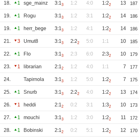
18.
1
sge_mainz
3:1
1:2
4:0
1:2
13
187
3
2
19.
1
Rogu
3:1
1:2
3:1
1:2
14
186
3
2
19.
1
herr_bege
3:1
1:2
4:1
1:2
14
186
3
2
21.
3
Umut8
3:1
2:2
5:0
1:1
10
185
3
2
22.
1
Flo
3:1
2:3
6:0
2:3
10
179
3
2
23.
1
librarian
2:1
1:2
4:0
1:1
7
177
2
24.
Tapirnola
3:1
1:2
5:0
1:2
7
175
3
2
25.
1
Snurb
3:1
2:2
4:0
1:2
13
174
3
2
2
26.
1
heddi
2:1
0:2
3:1
1:3
10
173
2
2
27.
1
mouchi
3:1
1:2
3:0
1:2
11
172
3
2
28.
1
Bobinski
2:1
0:2
5:1
1:2
12
170
2
2