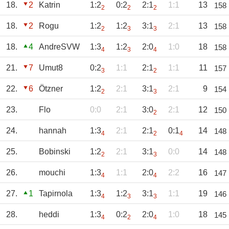
18.
2
Katrin
1:2
0:2
2:1
1:1
13
158
2
2
2
18.
2
Rogu
1:2
1:2
3:1
2:1
13
158
2
3
3
18.
4
AndreSVW
1:3
1:2
2:0
1:0
18
158
4
3
4
21.
7
Umut8
0:2
1:1
2:1
1:1
11
157
3
2
22.
6
Ötzner
1:2
2:1
3:1
2:1
9
154
2
3
23.
Flo
0:0
2:1
3:0
2:1
12
150
2
24.
hannah
1:3
2:1
2:1
0:1
14
148
4
2
4
25.
Bobinski
1:2
2:1
3:1
0:0
14
148
2
3
26.
mouchi
1:3
1:1
2:0
2:2
16
147
4
4
27.
1
Tapirnola
1:3
1:2
3:1
1:1
19
146
4
3
3
28.
heddi
1:3
0:2
2:0
1:0
18
145
4
2
4