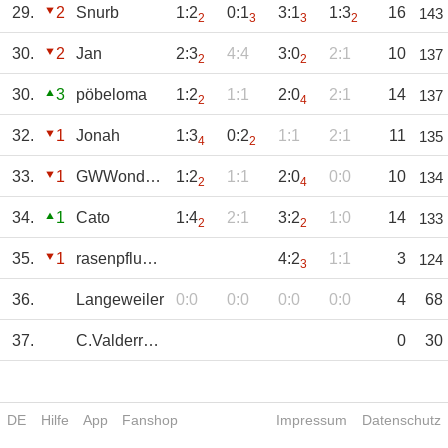
29.
2
Snurb
1:2
0:1
3:1
1:3
16
143
2
3
3
2
30.
2
Jan
2:3
4:4
3:0
2:1
10
137
2
2
30.
3
pöbeloma
1:2
1:1
2:0
2:1
14
137
2
4
32.
1
Jonah
1:3
0:2
1:1
2:1
11
135
4
2
33.
1
GWWonderwall
1:2
1:1
2:0
0:0
10
134
2
4
34.
1
Cato
1:4
2:1
3:2
1:0
14
133
2
2
35.
1
rasenpflueger
4:2
1:1
3
124
3
36.
Langeweiler
0:0
0:0
0:0
0:0
4
68
37.
C.Valderrama
0
30
DE
Hilfe
App
Fanshop
Impressum
Datenschutz