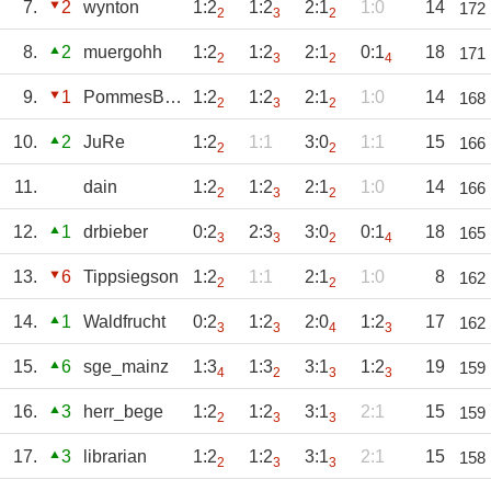
7.
2
wynton
1:2
1:2
2:1
1:0
14
172
2
3
2
8.
2
muergohh
1:2
1:2
2:1
0:1
18
171
2
3
2
4
9.
1
PommesBratzek
1:2
1:2
2:1
1:0
14
168
2
3
2
10.
2
JuRe
1:2
1:1
3:0
1:1
15
166
2
2
11.
dain
1:2
1:2
2:1
1:0
14
166
2
3
2
12.
1
drbieber
0:2
2:3
3:0
0:1
18
165
3
3
2
4
13.
6
Tippsiegson
1:2
1:1
2:1
1:0
8
162
2
2
14.
1
Waldfrucht
0:2
1:2
2:0
1:2
17
162
3
3
4
3
15.
6
sge_mainz
1:3
1:3
3:1
1:2
19
159
4
2
3
3
16.
3
herr_bege
1:2
1:2
3:1
2:1
15
159
2
3
3
17.
3
librarian
1:2
1:2
3:1
2:1
15
158
2
3
3