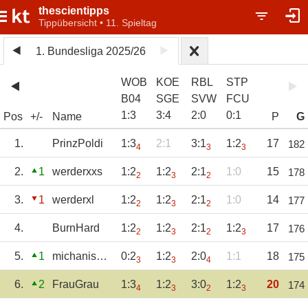
thescientipps
Tippübersicht • 11. Spieltag
1. Bundesliga 2025/26
WOB
KOE
RBL
STP
B04
SGE
SVW
FCU
1
:
3
3
:
4
2
:
0
0
:
1
Pos
+/-
Name
P
G
1.
PrinzPoldi
1:3
2:1
3:1
1:2
17
182
4
3
3
2.
1
werderxxs
1:2
1:2
2:1
1:0
15
178
2
3
2
3.
1
werderxl
1:2
1:2
2:1
1:0
14
177
2
3
2
4.
BurnHard
1:2
1:2
2:1
1:2
17
176
2
3
2
3
5.
1
michanismus
0:2
1:2
2:0
1:1
18
175
3
3
4
6.
2
FrauGrau
1:3
1:2
3:0
1:2
20
174
4
3
2
3