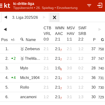
tc-dritte-liga
Tippübersicht • 26. Spieltag • Einzelwertung
3. Liga 2025/26
CTB
WMN
MSV
SWF
VRL
AAC
HAV
SRB
0
:
0
2
:
1
1
:
1
2
:
2
Pos
+/-
Name
P
G
1.
🥇 Zerberus
2:1
2:1
2:1
1:2
37
758
7
2.
2
🥉 TheMagicEye
2:1
2:1
2:1
1:2
37
747
7
3.
Mylo
2:1
1:0
3:0
0:2
28
740
6
4.
4
Michi_1904
2:1
2:1
3:0
1:2
36
731
7
5.
Rollo
2:1
2:1
3:1
1:2
30
730
7
6.
ancamoni
1:2
2:1
3:1
1:3
30
729
7