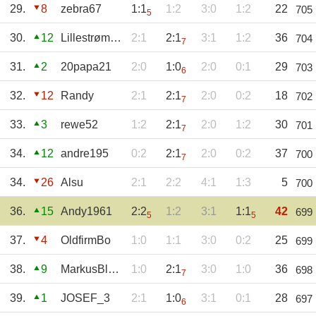
29.
8
zebra67
1:1
1:2
3:0
1:2
22
705
5
30.
12
LillestrømSK
2:1
2:1
3:1
1:2
36
704
7
31.
2
20papa21
2:0
1:0
2:0
0:1
29
703
6
32.
12
Randy
2:1
2:1
2:0
0:2
18
702
7
33.
3
rewe52
1:2
2:1
2:0
1:2
30
701
7
34.
12
andre195
0:2
2:1
2:0
0:2
37
700
7
34.
26
Alsu
2:1
2:2
4:1
1:3
5
700
36.
15
Andy1961
2:2
1:2
3:1
1:1
42
699
5
5
37.
4
OldfirmBo
1:0
1:1
3:0
0:2
25
699
38.
9
MarkusBlauGelb
1:0
2:1
3:0
1:0
36
698
7
39.
1
JOSEF_3
2:1
1:0
3:1
0:1
28
697
6