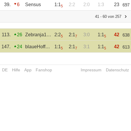
39.
6
Sensus
1:1
2:2
2:0
1:3
23
697
5
41 - 60 von 257
113.
26
Zebranja1902
2:2
2:1
3:0
1:1
42
638
5
7
5
147.
24
blaueHoffnung
1:1
2:1
3:1
1:1
42
613
5
7
5
DE
Hilfe
App
Fanshop
Impressum
Datenschutz