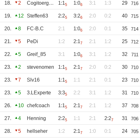
18.
2
Cogitoergosum
1:1
1:0
3:1
1:3
29
716
5
6
19.
12
Steffen63
2:2
3:2
2:0
0:2
40
715
5
6
20.
8
FC-B.C
2:1
1:0
2:0
0:1
35
714
6
21.
5
PeDi
1:2
2:1
2:1
1:2
25
712
7
22.
5
Greif_85
3:1
1:0
3:1
1:2
32
711
6
23.
2
stevenomen
1:1
2:1
2:0
0:2
30
710
5
7
23.
7
Slv16
1:1
1:1
2:1
0:1
23
710
5
23.
5
3.LExperte
3:3
2:2
3:1
1:2
31
710
5
26.
10
chefcoach
1:1
2:1
2:1
1:2
37
708
5
7
27.
4
Henning
2:2
1:1
2:1
2:2
31
706
5
7
28.
5
hellseher
1:2
2:1
1:0
0:1
24
705
7