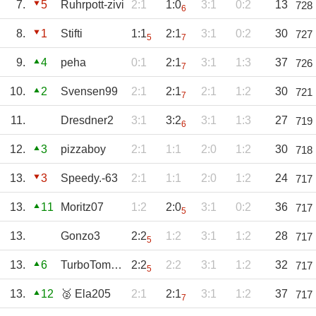
7.
5
Ruhrpott-zivi
2:1
1:0
3:1
0:2
13
728
6
8.
1
Stifti
1:1
2:1
3:1
0:2
30
727
5
7
9.
4
peha
0:1
2:1
3:1
1:3
37
726
7
10.
2
Svensen99
2:1
2:1
2:1
1:2
30
721
7
11.
Dresdner2
3:1
3:2
3:1
1:3
27
719
6
12.
3
pizzaboy
2:1
1:1
2:0
1:2
30
718
13.
3
Speedy.-63
2:1
1:1
2:0
1:2
24
717
13.
11
Moritz07
1:2
2:0
3:1
0:2
36
717
5
13.
Gonzo3
2:2
1:2
3:1
1:2
28
717
5
13.
6
TurboTommy
2:2
2:2
3:1
1:2
32
717
5
13.
12
🥈 Ela205
2:1
2:1
3:1
1:2
37
717
7