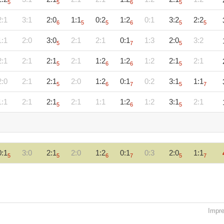
5
5
6
5
2:1
3:1
2:0
1:1
0:2
1:2
0:1
3:2
2:2
6
5
5
6
5
5
1:1
2:0
3:0
2:1
2:1
0:1
1:3
2:0
3:2
5
7
5
2:1
2:1
2:1
2:1
1:2
1:2
1:2
2:1
2:1
5
6
6
5
2:0
2:1
2:1
2:0
1:2
0:1
0:2
3:1
1:1
5
6
7
5
7
1:1
2:1
2:1
2:1
1:1
1:2
1:2
3:1
2:1
5
6
5
0:1
3:0
2:1
2:0
1:2
0:1
0:3
2:0
1:1
5
5
6
7
5
7
Impr