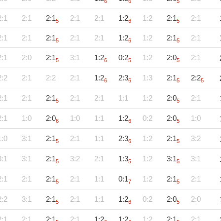
6
6
5
2:1
2:1
2:1
2:1
2:1
1:2
1:2
2:1
2:1
5
6
5
2:1
2:1
2:1
2:1
2:1
1:2
1:2
2:1
2:1
5
6
5
2:1
2:0
2:1
3:1
1:2
0:2
1:2
2:0
2:1
5
6
5
5
2:2
2:1
2:2
2:1
1:2
2:3
1:3
2:1
2:2
6
6
5
5
2:1
2:1
2:1
2:1
2:1
1:1
1:2
2:0
2:1
5
5
2:1
1:0
2:0
1:0
1:1
1:2
0:2
2:0
1:0
6
6
5
1:0
3:1
2:1
2:1
1:1
2:3
1:2
2:1
3:2
5
6
5
3:1
3:1
2:1
3:2
2:1
1:3
1:2
3:1
3:1
5
5
5
2:1
2:1
2:1
2:1
1:1
0:1
1:2
2:1
2:1
5
7
5
2:2
3:1
2:1
2:1
1:1
1:2
0:2
2:0
2:0
5
6
5
2:1
2:1
2:1
2:1
1:2
1:2
1:2
2:1
2:1