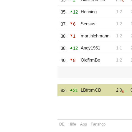
5
Henning
1:2
35.
12
Sensus
1:2
37.
6
martinlehmann
1:2
38.
1
Andy1961
1:1
38.
12
OldfirmBo
1:2
40.
8
LBfromCB
2:0
82.
31
6
DE
Hilfe
App
Fanshop