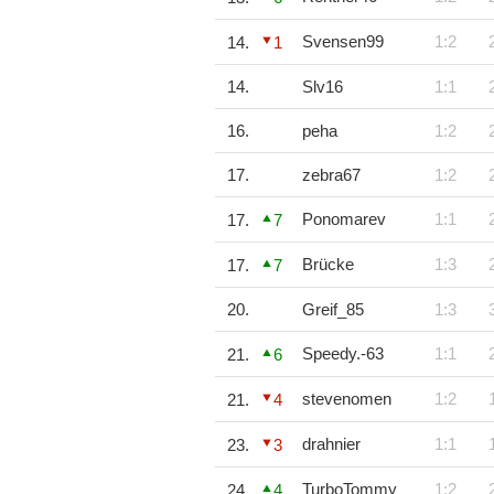
Svensen99
1:2
14.
1
14.
Slv16
1:1
16.
peha
1:2
17.
zebra67
1:2
Ponomarev
1:1
17.
7
Brücke
1:3
17.
7
20.
Greif_85
1:3
Speedy.-63
1:1
21.
6
stevenomen
1:2
21.
4
drahnier
1:1
23.
3
TurboTommy
1:2
24.
4