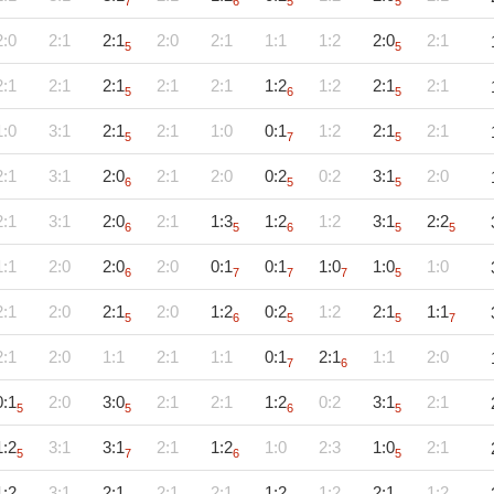
7
6
5
5
2:0
2:1
2:1
2:0
2:1
1:1
1:2
2:0
2:1
5
5
2:1
2:1
2:1
2:1
2:1
1:2
1:2
2:1
2:1
5
6
5
1:0
3:1
2:1
2:1
1:0
0:1
1:2
2:1
2:1
5
7
5
2:1
3:1
2:0
2:1
2:0
0:2
0:2
3:1
2:0
6
5
5
2:1
3:1
2:0
2:1
1:3
1:2
1:2
3:1
2:2
6
5
6
5
5
1:1
2:0
2:0
2:0
0:1
0:1
1:0
1:0
1:0
6
7
7
7
5
2:1
2:0
2:1
2:0
1:2
0:2
1:2
2:1
1:1
5
6
5
5
7
2:1
2:0
1:1
2:1
1:1
0:1
2:1
1:1
2:0
7
6
0:1
2:0
3:0
2:1
2:1
1:2
0:2
3:1
2:1
5
5
6
5
1:2
3:1
3:1
2:1
1:2
1:0
2:3
1:0
2:1
5
7
6
5
1:2
3:1
2:1
2:1
2:1
1:2
1:2
2:1
1:2