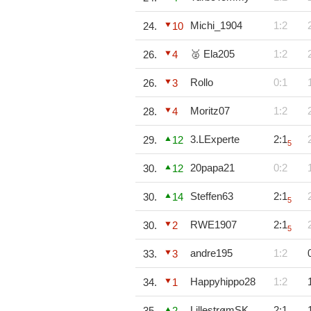
Michi_1904
1:2
24.
10
🥈 Ela205
1:2
26.
4
Rollo
0:1
26.
3
Moritz07
1:2
28.
4
3.LExperte
2:1
29.
12
5
20papa21
0:2
30.
12
Steffen63
2:1
30.
14
5
RWE1907
2:1
30.
2
5
andre195
1:2
33.
3
Happyhippo28
1:2
34.
1
LillestrømSK
2:1
35.
2