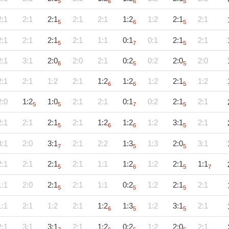
5
6
6
5
2:1
2:1
2:1
2:1
2:1
1:2
1:2
2:1
2:1
5
6
5
2:1
2:1
2:1
2:1
1:1
0:1
0:1
2:1
2:1
5
7
5
2:1
3:1
2:0
2:0
2:1
0:2
0:2
2:0
2:0
6
5
5
2:1
2:1
1:2
2:1
1:2
1:2
1:2
2:1
1:2
6
6
5
2:0
1:2
1:0
2:1
2:1
0:1
0:2
2:1
2:1
5
5
7
5
2:1
2:1
2:1
2:1
1:2
1:2
1:2
3:1
2:1
5
6
6
5
3:1
2:0
3:1
2:1
2:2
1:3
1:3
2:0
3:1
7
5
5
2:1
2:1
2:1
2:1
1:1
1:2
1:2
2:1
1:1
5
6
5
7
1:1
2:0
2:1
2:1
1:1
0:2
1:2
2:1
2:1
5
5
5
1:1
2:1
1:2
2:1
1:2
1:3
1:2
3:1
2:1
6
5
5
2:1
3:1
3:1
2:1
1:2
0:2
1:2
2:0
2:1