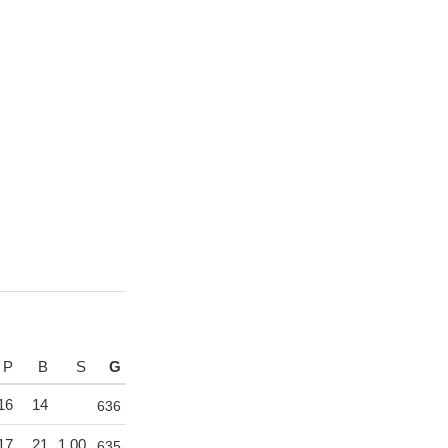
P
B
S
G
16
14
636
17
21
1,00
635