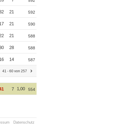
592
32
21
592
17
21
590
22
21
588
30
28
588
16
14
587
41 - 60 von 257
1,00
41
7
554
essum
Datenschutz