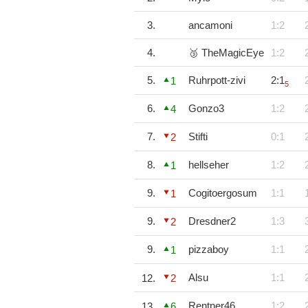
3.
ancamoni
1:2
4.
🥉 TheMagicEye
1:2
5.
Ruhrpott-zivi
2:1
1
5
6.
Gonzo3
1:2
4
7.
Stifti
0:1
2
8.
hellseher
1:2
1
9.
Cogitoergosum
1:1
1
9.
Dresdner2
1:3
2
9.
pizzaboy
1:1
1
Alsu
1:1
12.
2
Rentner46
1:2
13.
6