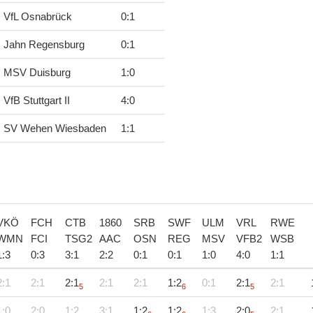
VfL Osnabrück
0
:
1
Jahn Regensburg
0
:
1
MSV Duisburg
1
:
0
VfB Stuttgart II
4
:
0
SV Wehen Wiesbaden
1
:
1
VKÖ
FCH
CTB
1860
SRB
SWF
ULM
VRL
RWE
WMN
FCI
TSG2
AAC
OSN
REG
MSV
VFB2
WSB
1
:
3
0
:
3
3
:
1
2
:
2
0
:
1
0
:
1
1
:
0
4
:
0
1
:
1
2:1
2:1
2:1
2:1
2:1
1:2
0:1
2:1
2:1
5
6
5
1:0
2:0
1:2
3:1
1:2
1:2
1:3
2:0
2:1