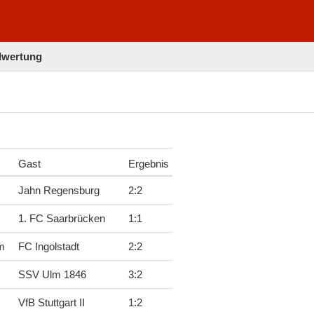
elwertung
Gast
Ergebnis
Jahn Regensburg
2
:
2
1. FC Saarbrücken
1
:
1
m
FC Ingolstadt
2
:
2
SSV Ulm 1846
3
:
2
VfB Stuttgart II
1
:
2