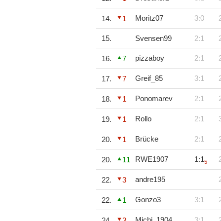
Moritz07
3:0
14.
1
15.
Svensen99
2:1
pizzaboy
2:1
16.
7
Greif_85
3:1
17.
7
Ponomarev
2:1
18.
1
Rollo
2:1
19.
1
Brücke
2:1
20.
1
RWE1907
1:1
20.
11
5
andre195
22.
3
Gonzo3
3:1
22.
1
Michi_1904
3:1
24.
3