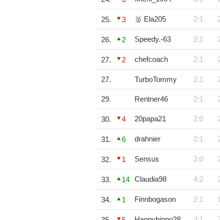
🥈 Ela205
2:1
25.
3
Speedy.-63
2:1
26.
2
chefcoach
2:1
27.
2
27.
TurboTommy
2:1
29.
Rentner46
2:1
20papa21
2:0
30.
4
drahnier
2:1
31.
6
Sensus
2:0
32.
1
Claudia98
4:2
33.
14
Finnbogason
2:1
34.
1
Happyhippo28
3:1
35.
5