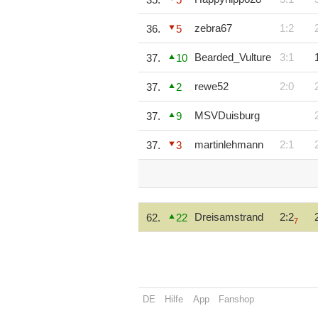
zebra67
1:2
36.
5
Bearded_Vulture
3:1
37.
10
rewe52
2:0
37.
2
MSVDuisburg
37.
9
martinlehmann
2:1
37.
3
Dreisamstrand
2:2
62.
22
7
DE
Hilfe
App
Fanshop