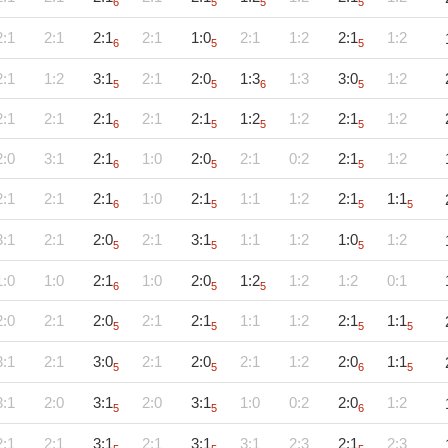
6
5
5
5
2:1
2:1
2:1
2:1
1:0
2:1
1:2
2:1
1:2
6
5
5
2:1
1:2
3:1
2:1
2:0
1:3
1:3
3:0
1:2
5
5
6
5
2:1
2:1
2:1
2:1
2:1
1:2
1:2
2:1
1:2
6
5
5
5
2:0
3:1
2:1
1:0
2:0
2:1
0:2
2:1
1:2
6
5
5
2:1
2:1
2:1
1:0
2:1
1:1
1:2
2:1
1:1
6
5
5
5
3:1
2:1
2:0
2:1
3:1
1:1
1:2
1:0
1:2
5
5
5
1:0
1:0
2:1
1:0
2:0
1:2
1:2
1:2
0:1
6
5
5
2:0
2:1
2:0
2:1
2:1
1:1
1:2
2:1
1:1
5
5
5
5
3:1
2:1
3:0
2:1
2:0
2:1
1:2
2:0
1:1
5
5
6
5
3:1
2:0
3:1
2:0
3:1
1:0
0:2
2:0
1:2
5
5
6
2:1
2:1
3:1
2:1
3:1
3:1
2:3
2:1
2:3