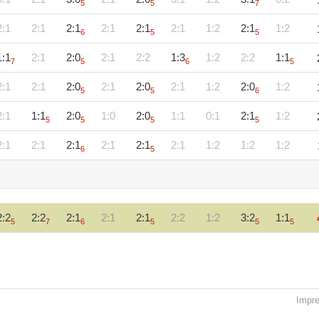
5
5
7
2:1
2:1
2:1
2:1
2:1
2:1
1:2
2:1
1:2
6
5
5
1:1
2:1
2:0
2:1
2:2
1:3
1:2
2:2
1:1
7
5
6
5
2:1
2:1
2:0
2:1
2:0
2:1
1:2
2:0
1:2
5
5
6
2:1
1:1
2:0
1:0
2:0
1:1
0:1
2:1
1:2
5
5
5
5
2:1
2:1
2:1
2:1
2:1
2:1
1:2
1:2
1:2
6
5
2:2
2:2
2:1
2:1
2:1
2:2
1:2
3:2
1:1
5
7
6
5
5
5
Impr