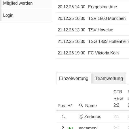
Mitglied werden
20.12.25 14:00
Erzgebirge Aue
Login
20.12.25 16:30
TSV 1860 München
21.12.25 13:30
TSV Havelse
21.12.25 16:30
TSG 1899 Hoffenheim
21.12.25 19:30
FC Viktoria Köln
Einzelwertung
Teamwertung
CTB
REG
2
:
2
Pos
+/-
Name
1.
🥇 Zerberus
2:1
2.
ancamoni
2:1
1