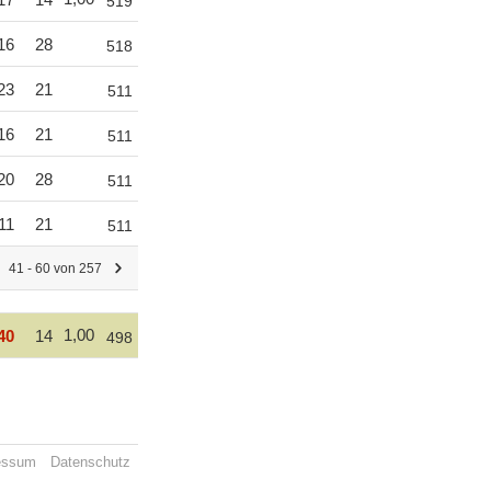
519
16
28
518
23
21
511
16
21
511
20
28
511
11
21
511
41 - 60 von 257
1,00
40
14
498
essum
Datenschutz