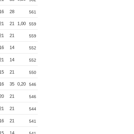
16
28
561
21
21
1,00
559
21
21
559
16
14
552
21
14
552
15
21
550
16
35
0,20
546
20
21
546
21
21
544
16
21
541
15
14
541