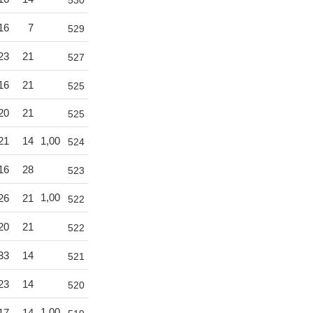
16
7
529
23
21
527
16
21
525
20
21
525
21
14
1,00
524
16
28
523
1,00
26
21
522
20
21
522
33
14
521
23
14
520
1,00
17
14