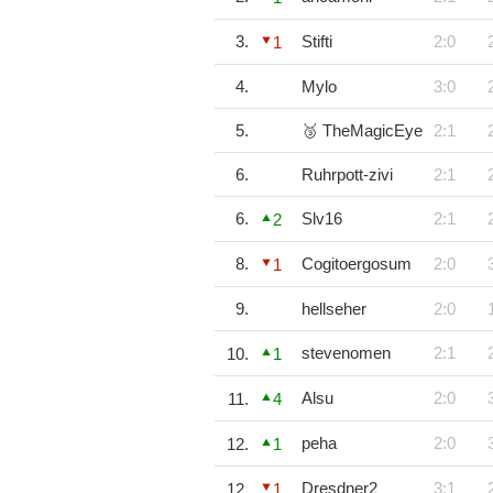
3.
Stifti
2:0
1
4.
Mylo
3:0
5.
🥉 TheMagicEye
2:1
6.
Ruhrpott-zivi
2:1
6.
Slv16
2:1
2
8.
Cogitoergosum
2:0
1
9.
hellseher
2:0
stevenomen
2:1
10.
1
Alsu
2:0
11.
4
peha
2:0
12.
1
Dresdner2
3:1
12.
1