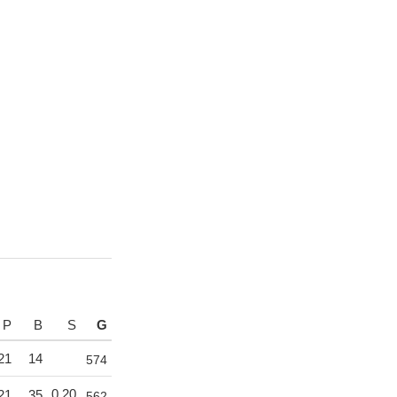
P
B
S
G
21
14
574
0,20
21
35
562