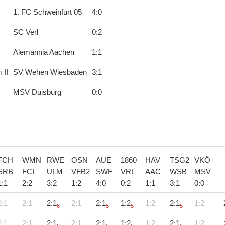
1. FC Schweinfurt 05
4
:
0
SC Verl
0
:
2
Alemannia Aachen
1
:
1
 II
SV Wehen Wiesbaden
3
:
1
MSV Duisburg
0
:
0
FCH
WMN
RWE
OSN
AUE
1860
HAV
TSG2
VKÖ
SRB
FCI
ULM
VFB2
SWF
VRL
AAC
WSB
MSV
1
:
1
2
:
2
3
:
2
1
:
2
4
:
0
0
:
2
1
:
1
3
:
1
0
:
0
2:1
2:1
2:1
2:1
2:1
1:2
1:2
2:1
1:2
6
5
5
5
2:1
2:1
2:1
2:1
2:1
1:2
1:2
2:1
1:2