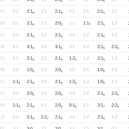
5
5
6
2:1
2:1
2:1
2:1
2:1
2:1
2:1
2:1
1:2
6
5
5
2:0
2:1
2:1
2:1
2:0
1:1
1:1
2:1
1:2
6
5
7
5
2:1
2:1
2:1
2:1
2:1
2:1
1:2
2:1
1:2
6
5
5
2:0
3:1
3:1
2:0
3:1
2:1
1:2
2:1
2:2
5
5
5
5
2:1
2:1
2:1
2:1
2:1
1:2
1:2
2:1
1:2
6
5
5
5
2:0
1:0
1:0
1:0
2:0
2:0
0:1
1:0
1:0
6
5
5
2:1
1:1
2:1
1:0
2:1
1:2
1:2
1:0
1:2
5
6
5
5
5
2:1
3:2
2:0
1:0
2:0
2:2
1:2
2:1
2:2
5
5
5
5
2:0
1:1
2:1
4:1
2:0
0:1
2:1
3:1
2:2
5
6
5
5
7
5
1:2
1:2
2:1
1:2
2:1
2:1
1:2
2:1
1:2
6
7
5
5
3:1
2:1
3:0
2:1
2:0
3:1
1:2
3:1
0:2