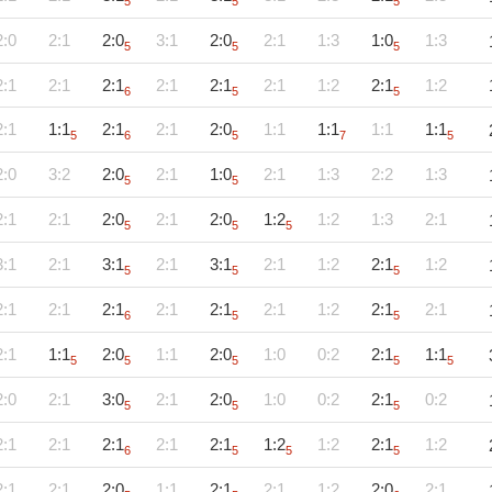
5
5
5
2:0
2:1
2:0
3:1
2:0
2:1
1:3
1:0
1:3
5
5
5
2:1
2:1
2:1
2:1
2:1
2:1
1:2
2:1
1:2
6
5
5
2:1
1:1
2:1
2:1
2:0
1:1
1:1
1:1
1:1
5
6
5
7
5
2:0
3:2
2:0
2:1
1:0
2:1
1:3
2:2
1:3
5
5
2:1
2:1
2:0
2:1
2:0
1:2
1:2
1:3
2:1
5
5
5
3:1
2:1
3:1
2:1
3:1
2:1
1:2
2:1
1:2
5
5
5
2:1
2:1
2:1
2:1
2:1
2:1
1:2
2:1
2:1
6
5
5
2:1
1:1
2:0
1:1
2:0
1:0
0:2
2:1
1:1
5
5
5
5
5
2:0
2:1
3:0
2:1
2:0
1:0
0:2
2:1
0:2
5
5
5
2:1
2:1
2:1
2:1
2:1
1:2
1:2
2:1
1:2
6
5
5
5
2:1
2:1
2:0
1:1
2:1
2:1
1:2
2:0
2:1