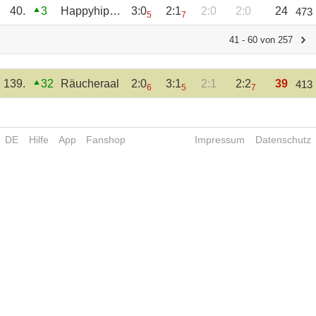
40.
3
Happyhippo28
3:0
2:1
2:0
2:0
24
473
5
7
41 - 60 von 257
139.
32
Räucheraal
2:0
3:1
2:1
2:2
39
413
6
5
7
DE
Hilfe
App
Fanshop
Impressum
Datenschutz