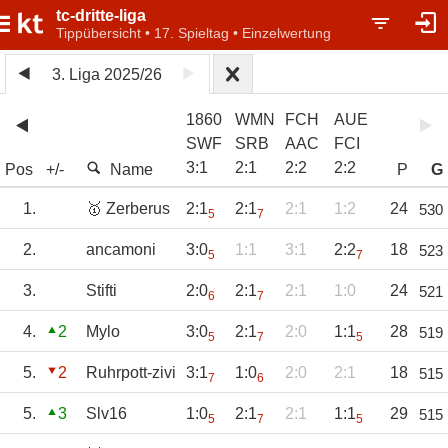
tc-dritte-liga
Tippübersicht • 17. Spieltag • Einzelwertung
3. Liga 2025/26
1860
WMN
FCH
AUE
SWF
SRB
AAC
FCI
3
:
1
2
:
1
2
:
2
2
:
2
Pos
+/-
Name
P
G
1.
🥇 Zerberus
2:1
2:1
2:1
1:2
24
530
5
7
2.
ancamoni
3:0
1:1
3:1
2:2
18
523
5
7
3.
Stifti
2:0
2:1
2:1
1:0
24
521
6
7
4.
2
Mylo
3:0
2:1
2:0
1:1
28
519
5
7
5
5.
2
Ruhrpott-zivi
3:1
1:0
2:0
2:1
18
515
7
6
5.
3
Slv16
1:0
2:1
2:1
1:1
29
515
5
7
5