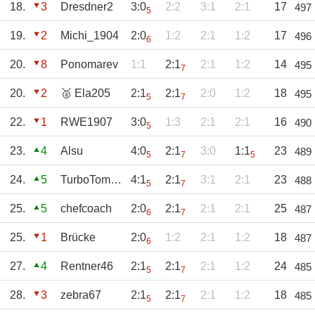
18.
3
Dresdner2
3:0
2:2
3:1
2:1
17
497
5
19.
2
Michi_1904
2:0
1:2
2:1
1:2
17
496
6
20.
8
Ponomarev
1:1
2:1
2:1
1:2
14
495
7
20.
2
🥈 Ela205
2:1
2:1
2:0
1:2
18
495
5
7
22.
1
RWE1907
3:0
1:3
2:1
2:1
16
490
5
23.
4
Alsu
4:0
2:1
3:0
1:1
23
489
5
7
5
24.
5
TurboTommy
4:1
2:1
3:1
2:1
23
488
5
7
25.
5
chefcoach
2:0
2:1
2:1
2:1
25
487
6
7
25.
1
Brücke
2:0
1:2
2:1
1:2
18
487
6
27.
4
Rentner46
2:1
2:1
2:1
1:2
24
485
5
7
28.
3
zebra67
2:1
2:1
2:1
1:2
18
485
5
7