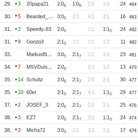
29.
3
20papa21
2:0
1:0
2:0
1:0
24
484
6
6
30.
5
Bearded_Vulture
3:0
2:3
4:1
2:1
16
483
5
31.
2
Speedy.-63
2:0
2:1
1:1
24
482
6
5
31.
9
Gonzo3
2:1
1:2
2:1
1:2
11
482
5
33.
MarkusBlauGelb
3:0
2:1
2:1
1:0
23
481
5
7
34.
7
MSVDuisburg
2:0
2:1
1:2
13
479
6
35.
14
Schultz
2:0
2:1
2:0
2:1
30
477
6
7
35.
10
60er
2:1
2:1
4:1
1:1
29
477
5
7
5
37.
2
JOSEF_3
2:0
2:1
2:0
2:1
25
476
6
7
38.
3
EZ7
2:0
2:1
2:1
1:1
24
474
6
7
5
38.
3
Micha72
3:0
2:2
3:1
2:1
17
474
5