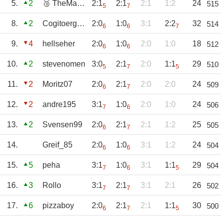
5.
2
🥉 TheMagicEye
2:1
2:1
2:1
1:2
24
515
5
7
8.
2
Cogitoergosum
2:0
1:0
3:1
2:2
32
514
6
6
7
9.
4
hellseher
2:0
1:0
2:0
1:0
18
512
6
6
10.
2
stevenomen
3:0
2:1
2:0
1:1
29
510
5
7
5
11.
2
Moritz07
2:0
2:1
2:0
2:0
24
509
6
7
12.
2
andre195
3:1
1:0
2:0
1:0
24
506
7
6
13.
2
Svensen99
2:0
2:1
2:1
1:2
25
505
6
7
14.
Greif_85
2:0
1:0
3:1
1:2
24
504
6
6
15.
5
peha
3:1
1:0
3:1
1:1
29
504
7
6
5
16.
3
Rollo
3:1
2:1
3:1
2:1
26
502
7
7
17.
6
pizzaboy
2:0
2:1
2:1
1:1
30
500
6
7
5