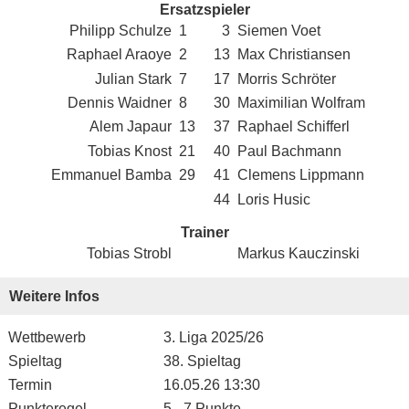
Ersatzspieler
Philipp Schulze
1
3
Siemen Voet
Raphael Araoye
2
13
Max Christiansen
Julian Stark
7
17
Morris Schröter
Dennis Waidner
8
30
Maximilian Wolfram
Alem Japaur
13
37
Raphael Schifferl
Tobias Knost
21
40
Paul Bachmann
Emmanuel Bamba
29
41
Clemens Lippmann
44
Loris Husic
Trainer
Tobias Strobl
Markus Kauczinski
Weitere Infos
Wettbewerb
3. Liga 2025/26
Spieltag
38. Spieltag
Termin
16.05.26 13:30
Punkteregel
5 - 7 Punkte