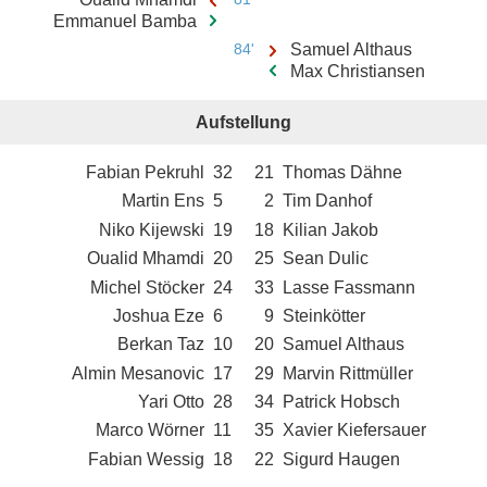
Emmanuel Bamba
84'
Samuel Althaus
Max Christiansen
Aufstellung
Fabian Pekruhl
32
21
Thomas Dähne
Martin Ens
5
2
Tim Danhof
Niko Kijewski
19
18
Kilian Jakob
Oualid Mhamdi
20
25
Sean Dulic
Michel Stöcker
24
33
Lasse Fassmann
Joshua Eze
6
9
Steinkötter
Berkan Taz
10
20
Samuel Althaus
Almin Mesanovic
17
29
Marvin Rittmüller
Yari Otto
28
34
Patrick Hobsch
Marco Wörner
11
35
Xavier Kiefersauer
Fabian Wessig
18
22
Sigurd Haugen