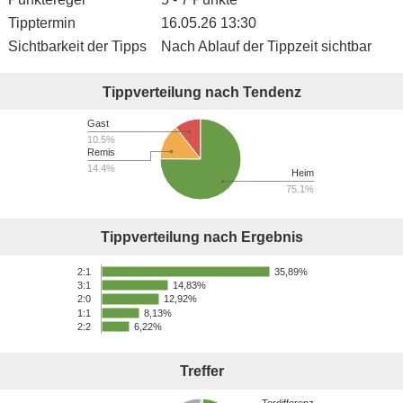
Tipptermin
16.05.26 13:30
Sichtbarkeit der Tipps
Nach Ablauf der Tippzeit sichtbar
Tippverteilung nach Tendenz
Gast
10.5%
Remis
14.4%
Heim
75.1%
Tippverteilung nach Ergebnis
35,89%
2:1
14,83%
3:1
12,92%
2:0
1:1
8,13%
2:2
6,22%
Treffer
Tordifferenz