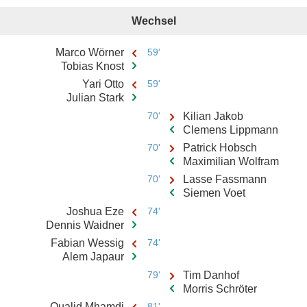
Wechsel
Marco Wörner
59'
Tobias Knost
Yari Otto
59'
Julian Stark
70'
Kilian Jakob
Clemens Lippmann
70'
Patrick Hobsch
Maximilian Wolfram
70'
Lasse Fassmann
Siemen Voet
Joshua Eze
74'
Dennis Waidner
Fabian Wessig
74'
Alem Japaur
79'
Tim Danhof
Morris Schröter
Oualid Mhamdi
81'