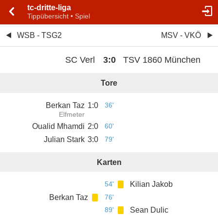
tc-dritte-liga
Tippübersicht • Spiel
WSB - TSG2
MSV - VKÖ
SC Verl
3
:
0
TSV 1860 München
Tore
Berkan Taz
1
:
0
36'
Elfmeter
Oualid Mhamdi
2
:
0
60'
Julian Stark
3
:
0
79'
Karten
54'
Kilian Jakob
Berkan Taz
76'
89'
Sean Dulic