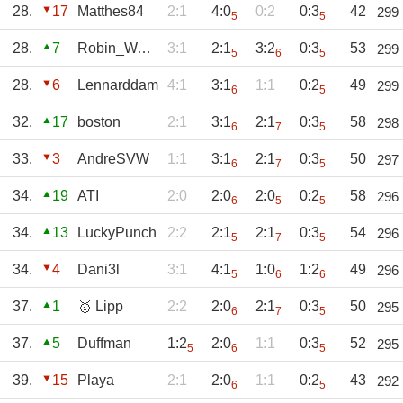
28.
17
Matthes84
2:1
4:0
0:2
0:3
42
299
5
5
28.
7
Robin_Waldhof
3:1
2:1
3:2
0:3
53
299
5
6
5
28.
6
Lennarddam
4:1
3:1
1:1
0:2
49
299
6
5
32.
17
boston
2:1
3:1
2:1
0:3
58
298
6
7
5
33.
3
AndreSVW
1:1
3:1
2:1
0:3
50
297
6
7
5
34.
19
ATI
2:0
2:0
2:0
0:2
58
296
6
5
5
34.
13
LuckyPunch
2:2
2:1
2:1
0:3
54
296
5
7
5
34.
4
Dani3l
3:1
4:1
1:0
1:2
49
296
5
6
6
37.
1
🥇 Lipp
2:2
2:0
2:1
0:3
50
295
6
7
5
37.
5
Duffman
1:2
2:0
1:1
0:3
52
295
5
6
5
39.
15
Playa
2:1
2:0
1:1
0:2
43
292
6
5