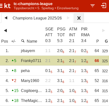
tc-champions-league
Tippübersicht • 5. Spieltag • Einzelwertung
Champions League 2025/26
SGE
PSG
ATM
PIR
ATT
TOT
INT
RMA
0
:
3
5
:
3
2
:
1
3
:
4
Pos
+/-
Name
P
G
1.
jrbayern
1:1
2:0
2:1
0:2
64
329
6
7
5
2.
5
Franky0711
2:1
2:1
2:1
1:2
66
325
5
7
6
3.
8
peha
0:1
3:1
2:1
1:3
65
322
5
6
7
5
4.
2
Many1960
2:2
3:1
1:1
1:3
52
316
6
5
5.
15
Cogitoergosum
1:2
2:0
1:0
1:3
64
315
5
6
6
5
6.
18
TheMagicEye
1:2
2:1
1:0
1:2
65
314
5
5
6
6