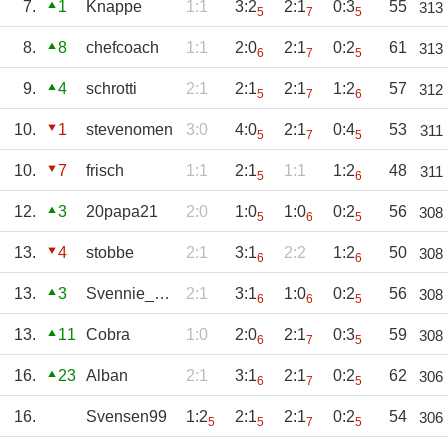
7.
1
Knappe
1:1
3:2
2:1
0:3
55
313
5
7
5
8.
8
chefcoach
1:1
2:0
2:1
0:2
61
313
6
7
5
9.
4
schrotti
2:1
2:1
2:1
1:2
57
312
5
7
6
10.
1
stevenomen
3:0
4:0
2:1
0:4
53
311
5
7
5
10.
7
frisch
1:1
2:1
1:1
1:2
48
311
5
6
12.
3
20papa21
2:0
1:0
1:0
0:2
56
308
5
6
5
13.
4
stobbe
2:1
3:1
2:2
1:2
50
308
6
6
13.
3
Svennie_1970
2:1
3:1
1:0
0:2
56
308
6
6
5
13.
11
Cobra
1:0
2:0
2:1
0:3
59
308
6
7
5
16.
23
Alban
2:1
3:1
2:1
0:2
62
306
6
7
5
16.
Svensen99
1:2
2:1
2:1
0:2
54
306
5
5
7
5