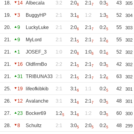
18.
14
Albecala
3:2
2:0
2:1
0:3
43
305
6
7
5
19.
3
BuggyHP
2:1
3:1
1:2
1:3
52
304
6
5
20.
9
LuckyLuke
2:1
2:0
2:1
0:2
55
303
6
7
5
21.
9
MyLord
2:1
2:1
2:1
1:2
55
302
5
7
6
21.
1
JOSEF_3
1:0
2:0
1:0
0:1
52
302
6
6
6
21.
16
OldfirmBo
2:2
2:1
2:1
0:3
42
302
5
7
5
21.
31
TRIBUNA33
2:1
2:1
2:1
1:2
63
302
5
7
6
25.
19
lifeofkibkib
2:1
3:1
1:1
0:2
42
301
6
5
26.
12
Avalanche
3:1
3:1
2:1
0:3
48
301
6
7
5
27.
23
Bocker69
1:2
3:1
1:2
0:3
60
300
5
6
5
28.
8
Schultz
2:1
3:0
2:0
0:2
48
299
5
5
5