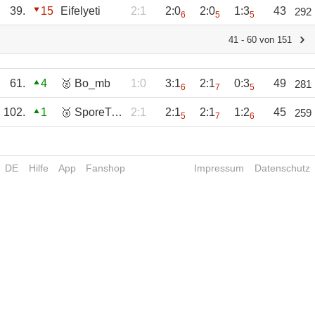
39.
15
Eifelyeti
2:1
2:0
2:0
1:3
43
292
6
5
5
41 - 60 von 151
61.
4
🥈 Bo_mb
1:0
3:1
2:1
0:3
49
281
6
7
5
102.
1
🥉 SporeTinte049
2:1
2:1
2:1
1:2
45
259
5
7
6
DE
Hilfe
App
Fanshop
Impressum
Datenschutz