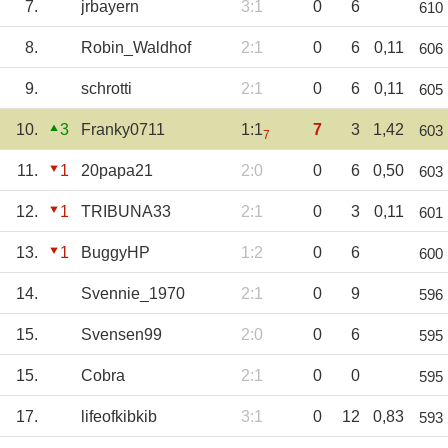
7.
jrbayern
3:1
0
6
610
8.
Robin_Waldhof
2:1
0
6
0,11
606
9.
schrotti
2:1
0
6
0,11
605
10.
3
Franky0711
1:1
7
3
1,42
603
7
11.
1
20papa21
2:0
0
6
0,50
603
12.
1
TRIBUNA33
2:1
0
3
0,11
601
13.
1
BuggyHP
1:2
0
6
600
14.
Svennie_1970
2:1
0
9
596
15.
Svensen99
2:0
0
6
595
15.
Cobra
2:1
0
0
595
17.
lifeofkibkib
3:1
0
12
0,83
593