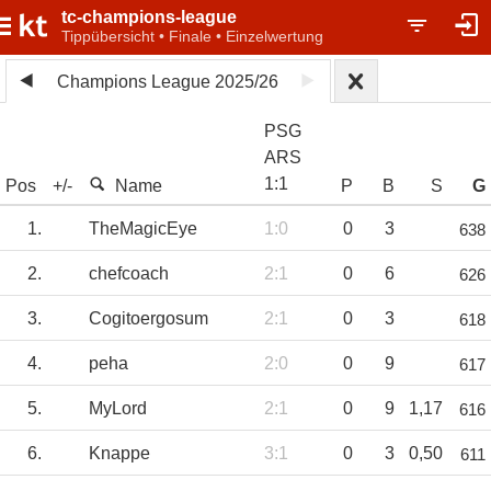
tc-champions-league
Tippübersicht • Finale • Einzelwertung
Champions League 2025/26
PSG
ARS
1
:
1
Pos
+/-
Name
P
B
S
G
1.
TheMagicEye
1:0
0
3
638
2.
chefcoach
2:1
0
6
626
3.
Cogitoergosum
2:1
0
3
618
4.
peha
2:0
0
9
617
5.
MyLord
2:1
0
9
1,17
616
6.
Knappe
3:1
0
3
0,50
611