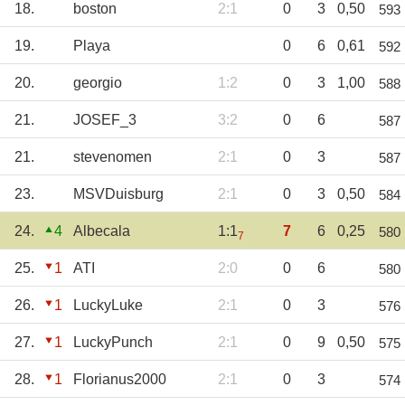
18.
boston
2:1
0
3
0,50
593
19.
Playa
0
6
0,61
592
20.
georgio
1:2
0
3
1,00
588
21.
JOSEF_3
3:2
0
6
587
21.
stevenomen
2:1
0
3
587
23.
MSVDuisburg
2:1
0
3
0,50
584
24.
4
Albecala
1:1
7
6
0,25
580
7
25.
1
ATI
2:0
0
6
580
26.
1
LuckyLuke
2:1
0
3
576
27.
1
LuckyPunch
2:1
0
9
0,50
575
28.
1
Florianus2000
2:1
0
3
574