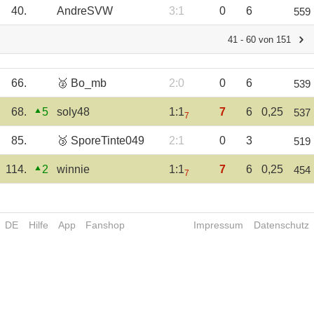
40.
AndreSVW
3:1
0
6
559
41 - 60 von 151
66.
🥈 Bo_mb
2:0
0
6
539
68.
5
soly48
1:1
7
6
0,25
537
7
85.
🥉 SporeTinte049
2:1
0
3
519
114.
2
winnie
1:1
7
6
0,25
454
7
DE
Hilfe
App
Fanshop
Impressum
Datenschutz