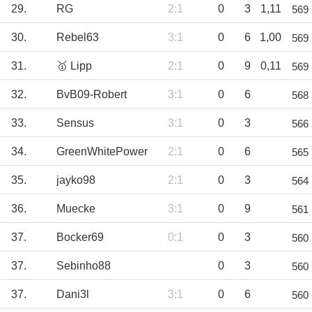
29.
RG
2:1
0
3
1,11
569
30.
Rebel63
3:1
0
6
1,00
569
31.
🥇 Lipp
2:1
0
9
0,11
569
32.
BvB09-Robert
3:1
0
6
568
33.
Sensus
3:1
0
3
566
34.
GreenWhitePower
2:1
0
6
565
35.
jayko98
2:1
0
3
564
36.
Muecke
3:1
0
9
561
37.
Bocker69
0:1
0
3
560
37.
Sebinho88
0
3
560
37.
Dani3l
3:1
0
6
560