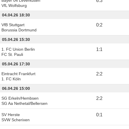
Bayer 04 Leverkusen
6
:
3
VfL Wolfsburg
04.04.26 18:30
VfB Stuttgart
0
:
2
Borussia Dortmund
05.04.26 15:30
1. FC Union Berlin
1
:
1
FC St. Pauli
05.04.26 17:30
Eintracht Frankfurt
2
:
2
1. FC Köln
06.04.26 15:00
SG Erkeln/Hembsen
2
:
2
SG Aa Nethetal/Bellersen
SV Herste
0
:
1
SVW Scherixen