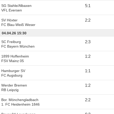
SG Stahle/Albaxen
5
:
1
VFL Eversen
SV Höxter
2
:
2
FC Blau-Weiß Weser
04.04.26 15:30
SC Freiburg
2
:
3
FC Bayern München
1899 Hoffenheim
1
:
2
FSV Mainz 05
Hamburger SV
1
:
1
FC Augsburg
Werder Bremen
1
:
2
RB Leipzig
Bor. Mönchengladbach
2
:
2
1. FC Heidenheim 1846