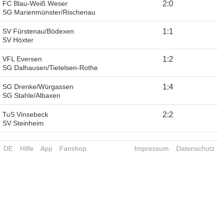
FC Blau-Weiß Weser
2
:
0
SG Marienmünster/Rischenau
SV Fürstenau/Bödexen
1
:
1
SV Höxter
VFL Eversen
1
:
2
SG Dalhausen/Tietelsen-Rothe
SG Drenke/Würgassen
1
:
4
SG Stahle/Albaxen
TuS Vinsebeck
2
:
2
SV Steinheim
DE
Hilfe
App
Fanshop
Impressum
Datenschutz