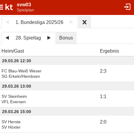
svw03
Spielplan
1. Bundesliga 2025/26
28. Spieltag
Bonus
Heim
Gast
Ergebnis
29.03.26 12:30
FC Blau-Weiß Weser
2
:
3
SG Erkeln/Hembsen
29.03.26 13:00
SV Steinheim
1
:
1
VFL Eversen
29.03.26 15:00
SV Herste
2
:
0
SV Höxter