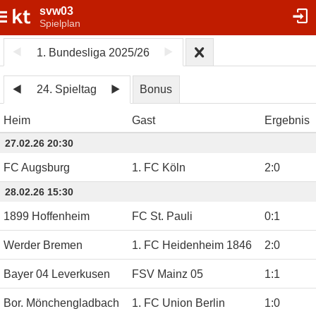
svw03
Spielplan
1. Bundesliga 2025/26
24. Spieltag
Bonus
Heim
Gast
Ergebnis
27.02.26 20:30
FC Augsburg
1. FC Köln
2
:
0
28.02.26 15:30
1899 Hoffenheim
FC St. Pauli
0
:
1
Werder Bremen
1. FC Heidenheim 1846
2
:
0
Bayer 04 Leverkusen
FSV Mainz 05
1
:
1
Bor. Mönchengladbach
1. FC Union Berlin
1
:
0