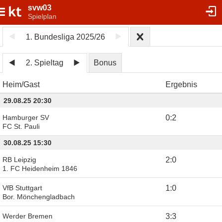
svw03
Spielplan
1. Bundesliga 2025/26
2. Spieltag
Bonus
Heim
Gast
Ergebnis
29.08.25 20:30
Hamburger SV
0
:
2
FC St. Pauli
30.08.25 15:30
RB Leipzig
2
:
0
1. FC Heidenheim 1846
VfB Stuttgart
1
:
0
Bor. Mönchengladbach
Werder Bremen
3
:
3