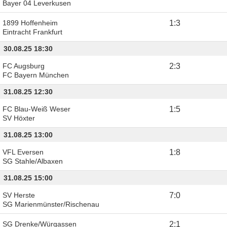
Bayer 04 Leverkusen
1899 Hoffenheim
1
:
3
Eintracht Frankfurt
30.08.25 18:30
FC Augsburg
2
:
3
FC Bayern München
31.08.25 12:30
FC Blau-Weiß Weser
1
:
5
SV Höxter
31.08.25 13:00
VFL Eversen
1
:
8
SG Stahle/Albaxen
31.08.25 15:00
SV Herste
7
:
0
SG Marienmünster/Rischenau
SG Drenke/Würgassen
2
:
1