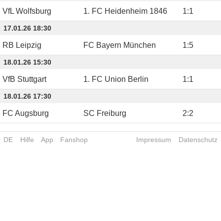
VfL Wolfsburg
1. FC Heidenheim 1846
1
:
1
17.01.26 18:30
RB Leipzig
FC Bayern München
1
:
5
18.01.26 15:30
VfB Stuttgart
1. FC Union Berlin
1
:
1
18.01.26 17:30
FC Augsburg
SC Freiburg
2
:
2
DE
Hilfe
App
Fanshop
Impressum
Datenschutz