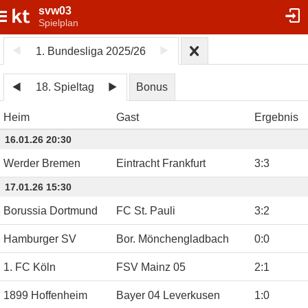
svw03
Spielplan
1. Bundesliga 2025/26
18. Spieltag
Bonus
Heim
Gast
Ergebnis
16.01.26 20:30
Werder Bremen
Eintracht Frankfurt
3
:
3
17.01.26 15:30
Borussia Dortmund
FC St. Pauli
3
:
2
Hamburger SV
Bor. Mönchengladbach
0
:
0
1. FC Köln
FSV Mainz 05
2
:
1
1899 Hoffenheim
Bayer 04 Leverkusen
1
:
0