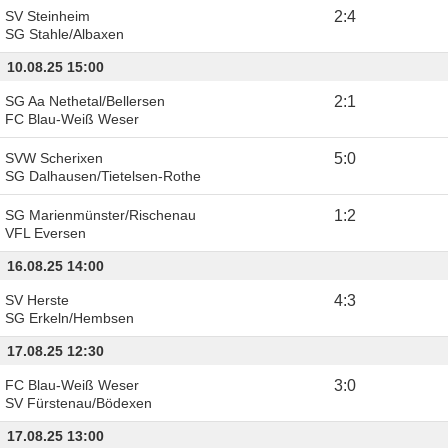
SV Steinheim
2
:
4
SG Stahle/Albaxen
10.08.25 15:00
SG Aa Nethetal/Bellersen
2
:
1
FC Blau-Weiß Weser
SVW Scherixen
5
:
0
SG Dalhausen/Tietelsen-Rothe
SG Marienmünster/Rischenau
1
:
2
VFL Eversen
16.08.25 14:00
SV Herste
4
:
3
SG Erkeln/Hembsen
17.08.25 12:30
FC Blau-Weiß Weser
3
:
0
SV Fürstenau/Bödexen
17.08.25 13:00