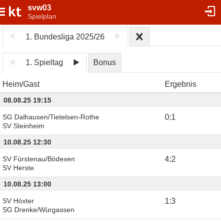
svw03
Spielplan
1. Bundesliga 2025/26
1. Spieltag
Bonus
Heim
Gast
Ergebnis
08.08.25 19:15
SG Dalhausen/Tietelsen-Rothe
0
:
1
SV Steinheim
10.08.25 12:30
SV Fürstenau/Bödexen
4
:
2
SV Herste
10.08.25 13:00
SV Höxter
1
:
3
SG Drenke/Würgassen