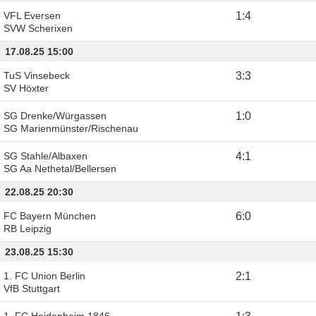
VFL Eversen
1
:
4
SVW Scherixen
17.08.25 15:00
TuS Vinsebeck
3
:
3
SV Höxter
SG Drenke/Würgassen
1
:
0
SG Marienmünster/Rischenau
SG Stahle/Albaxen
4
:
1
SG Aa Nethetal/Bellersen
22.08.25 20:30
FC Bayern München
6
:
0
RB Leipzig
23.08.25 15:30
1. FC Union Berlin
2
:
1
VfB Stuttgart
1. FC Heidenheim 1846