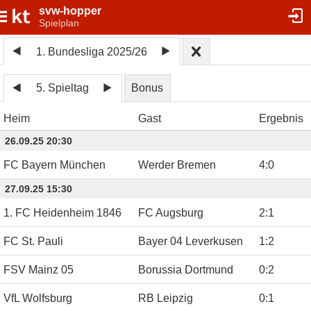
svw-hopper
Spielplan
1. Bundesliga 2025/26
5. Spieltag
Bonus
Heim
Gast
Ergebnis
26.09.25 20:30
FC Bayern München
Werder Bremen
4
:
0
27.09.25 15:30
1. FC Heidenheim 1846
FC Augsburg
2
:
1
FC St. Pauli
Bayer 04 Leverkusen
1
:
2
FSV Mainz 05
Borussia Dortmund
0
:
2
VfL Wolfsburg
RB Leipzig
0
:
1