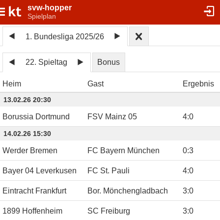
svw-hopper
Spielplan
1. Bundesliga 2025/26
22. Spieltag
Bonus
Heim
Gast
Ergebnis
13.02.26 20:30
Borussia Dortmund
FSV Mainz 05
4
:
0
14.02.26 15:30
Werder Bremen
FC Bayern München
0
:
3
Bayer 04 Leverkusen
FC St. Pauli
4
:
0
Eintracht Frankfurt
Bor. Mönchengladbach
3
:
0
1899 Hoffenheim
SC Freiburg
3
:
0