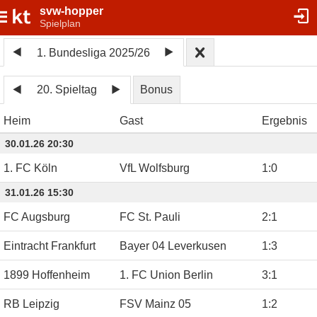
svw-hopper
Spielplan
1. Bundesliga 2025/26
20. Spieltag
Bonus
Heim
Gast
Ergebnis
30.01.26 20:30
1. FC Köln
VfL Wolfsburg
1
:
0
31.01.26 15:30
FC Augsburg
FC St. Pauli
2
:
1
Eintracht Frankfurt
Bayer 04 Leverkusen
1
:
3
1899 Hoffenheim
1. FC Union Berlin
3
:
1
RB Leipzig
FSV Mainz 05
1
:
2