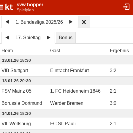
svw-hopper
Spielplan
1. Bundesliga 2025/26
17. Spieltag
Bonus
Heim
Gast
Ergebnis
13.01.26 18:30
VfB Stuttgart
Eintracht Frankfurt
3
:
2
13.01.26 20:30
FSV Mainz 05
1. FC Heidenheim 1846
2
:
1
Borussia Dortmund
Werder Bremen
3
:
0
14.01.26 18:30
VfL Wolfsburg
FC St. Pauli
2
:
1